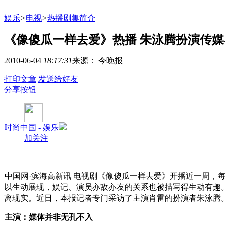
娱乐
>
电视
>
热播剧集简介
《像傻瓜一样去爱》热播 朱泳腾扮演传媒界
2010-06-04
18:17:31
来源： 今晚报
打印文章
发送给好友
分享按钮
时尚中国 - 娱乐
加关注
中国网·滨海高新讯 电视剧《像傻瓜一样去爱》开播近一周，
以生动展现，娱记、演员亦敌亦友的关系也被描写得生动有趣
离现实。近日，本报记者专门采访了主演肖雷的扮演者朱泳腾
主演：媒体并非无孔不入