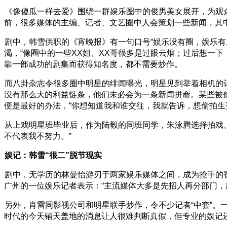
《像傻瓜一样去爱》围绕一群娱乐圈中的俊男美女展开，为观
前，很多媒体的主编、记者、文艺圈中人会策划一些新闻，其中
剧中，韩雪供职的《宵晚报》有一句口号“娱乐没有圈，娱乐
渴，“像圈中的一些XX姐、XX哥很多是过眼云烟；过后想一
靠一部成功的剧集而获得知名度，都不需要炒作。
而八卦杂志令很多圈中明星的绯闻曝光，明星见到举着相机的记
没有那么大的利益链条，他们未必会为一条新闻拼命。某些被
便是最好的办法，“你想知道我和谁交往，我就告诉，想偷拍生
从上戏明星班毕业后，作为陆毅的同班同学，朱泳腾选择拍戏
不代表我不努力。”
娱记：韩雪“很二”脱节现实
剧中，无学历的林曼怡游刃于两家娱乐媒体之间，成为抢手的香
广州的一位娱乐记者表示：“主流媒体大多是先招人再分部门，
另外，肖雷同影视公司和明星联手炒作，令不少记者“中套”。一
时代的今天铺天盖地的消息让人很难判断真假，但专业的娱记