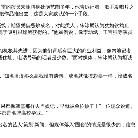
肖雷的演员朱泳腾身处演艺圈多年，他告诉记者，歌手发唱片之
把作品推出去，这是大家默认的一个手段。”
底线，期望凭借恶炒成名，对此类人，朱泳腾认为犹如饮鸩止
高于吸引眼球所获得的。”他举例说，像李幼斌、王宝强等演员
，相机极其先进，因为他们背后有巨大的商业利益；像内地记者
庭住址、电话号码的记者是少数。”面对媒体，朱泳腾认为坦诚
，“知名度没那么高我没有遗憾，成名就像摸彩票一样，没成名
如果都像韩雪那样去当娱记，早就被单位炒了！”一位观众说道。
本都是名牌高校毕业。”
名的艺人‘策划’新闻。但媒体落入‘圈套’的情况是很少的，信息