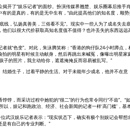
众揭开了“娱乐记者”的面纱。扮演传媒界翘楚、娱乐圈幕后推手
有的是真的，有的是无中生有，“由此提高他们的知名度，顺势
有底线，弘扬真善美，三俗看不见”。现实中一些人为了成名失去
下，他们以很大代价获取高知名度值不值得？也许丢失的东西远远
者就“色变”。对此，朱泳腾笑称：“香港的狗仔队24小时蹲点
偷拍的明星有时候主动献身，然后再跳出来喊冤，像曝出明星家
孩子的照片，我主动给你，遮遮掩掩反而容易被乱写。”
、结婚生子，过着平静的生活。对于未能年少成名，他并不在意
饽饽，而采访过程中她犯的“很二”的行为也常令同行“不齿”。“
所以，娱记和跑政治、经济、社会新闻的记者一样‘高门槛’，基
位武汉娱乐记者表示：“现实状态下，确实有极个别娱记会帮想出
还是有自己的专业判断。”