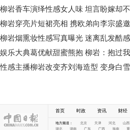
柳岩香车演绎性感女人味 坦言盼嫁却不
柳岩穿亮片短裙亮相 携欧弟向李宗盛邀
柳岩烟熏妆性感写真曝光 迷离乱发酷感
娱乐大典葛优献甜蜜熊抱 柳岩：抱过
性感主播柳岩改变齐刘海造型 变身白雪
首页
时政
资讯
财经
地方频道：
北京
天津
河北
山西
湖北
湖南
广东
广西
海南
重