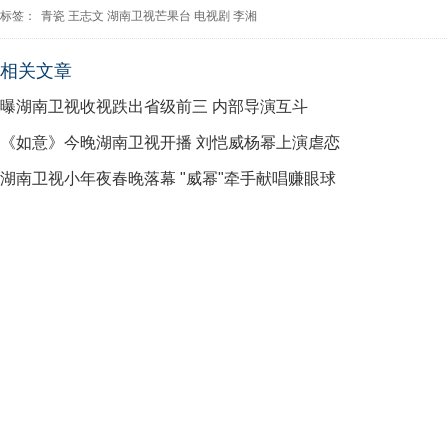
标签：
青瓷
王志文
湖南卫视芒果台
电视剧
李湘
相关文章
曝湖南卫视收视跌出省级前三 内部导演互斗
《如意》今晚湖南卫视开播 刘恺威杨幂上演虐恋
湖南卫视小年夜春晚落幕 "威幂"牵手献唱赚眼球