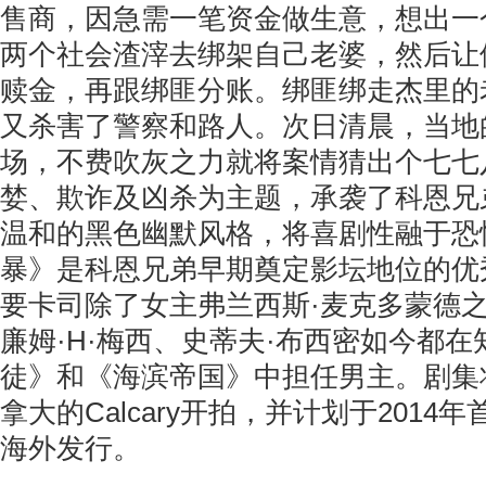
售商，因急需一笔资金做生意，想出一
两个社会渣滓去绑架自己老婆，然后让
赎金，再跟绑匪分账。绑匪绑走杰里的
又杀害了警察和路人。次日清晨，当地
场，不费吹灰之力就将案情猜出个七七
婪、欺诈及凶杀为主题，承袭了科恩兄
温和的黑色幽默风格，将喜剧性融于恐
暴》是科恩兄弟早期奠定影坛地位的优
要卡司除了女主弗兰西斯·麦克多蒙德
廉姆·H·梅西、史蒂夫·布西密如今都
徒》和《海滨帝国》中担任男主。剧集
拿大的Calcary开拍，并计划于2014
海外发行。