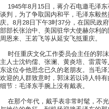
1945年8月15日，蒋介石电邀毛泽
谈判，为了争取国内和平，毛泽东毅然
庆。8月28日下午3时37分，在国民政
部部长张治中、美国驻华大使赫尔利的
周恩来、王若飞等从延安飞抵重庆。
时任重庆文化工作委员会主任的郭沫
主人士沈钧儒、张澜、黄炎培、雷震等
东这位令他思念已久的老朋友。当毛泽
欢迎的人群致意时，郭沫若以诗人特有
细节：毛泽东手腕上没有戴表。
在那个年代，戴手表非常时髦，不光