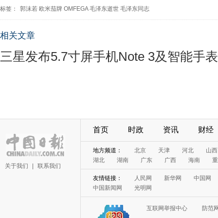
标签：
郭沫若
欧米茄牌
OMFEGA
毛泽东逝世
毛泽东同志
相关文章
三星发布5.7寸屏手机Note 3及智能手表G
首页
时政
资讯
财经
地方频道：
北京
天津
河北
山西
湖北
湖南
广东
广西
海南
重
关于我们
|
联系我们
友情链接：
人民网
新华网
中国网
中国新闻网
光明网
互联网举报中心
防范