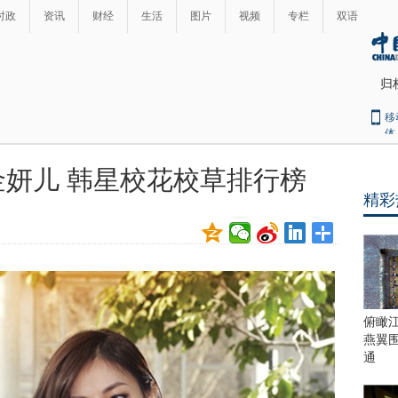
时政
资讯
财经
生活
图片
视频
专栏
双语
归
移
体
妍儿 韩星校花校草排行榜
精彩
俯瞰
燕翼
通