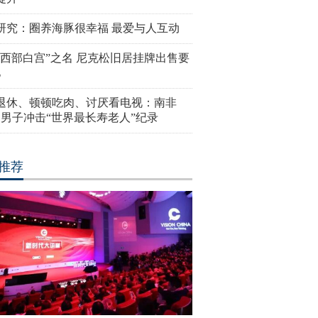
研究：圈养海豚很幸福 最爱与人互动
“西部白宫”之名 尼克松旧居挂牌出售要
亿
岁退休、顿顿吃肉、讨厌看电视：南非
4岁男子冲击“世界最长寿老人”纪录
推荐