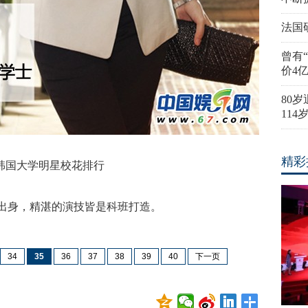
法国
曾有
价4
80
11
精彩
韩国大学明星校花排行
大出身，精湛的演技皆是科班打造。
34
35
36
37
38
39
40
下一页