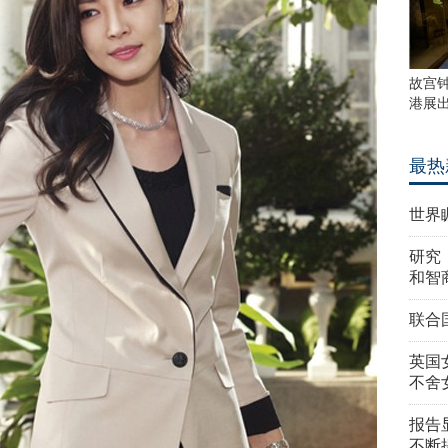
故宫
港展
最热
世界
研究
和智
联合
英国
不舍
报告
不断