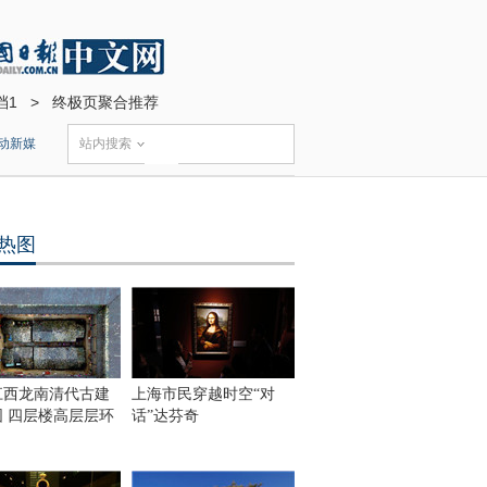
档1
>
终极页聚合推荐
动新媒
站内搜索
热图
江西龙南清代古建
上海市民穿越时空“对
围 四层楼高层层环
话”达芬奇