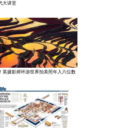
代大讲堂
！英摄影师环游世界拍美照年入六位数