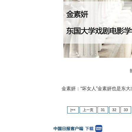
金素妍：“坏女人”金素妍也是东
|<<
上一页
31
32
33