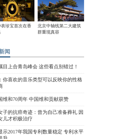
钟表珍宝首次在香
北京中轴线第二大建筑
出
群重现真容
新闻
瞩目上合青岛峰会 这些看点别错过！
：你喜欢的音乐类型可以反映你的性格
商
国维和70周年 中国维和贡献获赞
女子的抗癌奇迹：曾为自己准备葬礼 因
女儿才积极治疗
显示2017年我国专利数量稳定 专利水平
提升