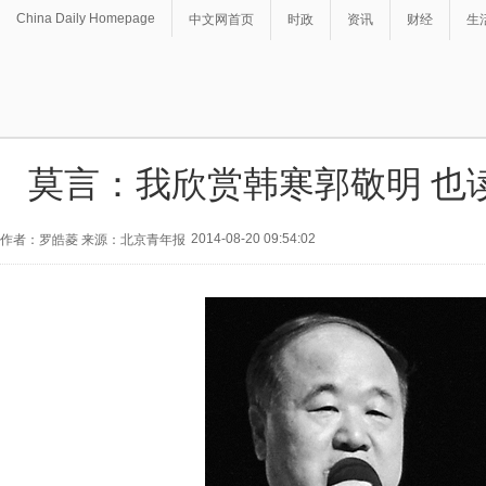
China Daily Homepage
中文网首页
时政
资讯
财经
生
莫言：我欣赏韩寒郭敬明 也
2014-08-20 09:54:02
作者：罗皓菱 来源：北京青年报