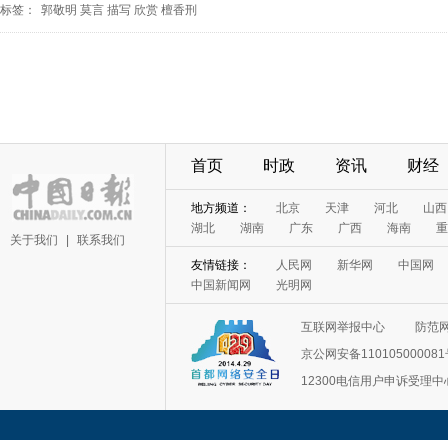
标签：
郭敬明
莫言
描写
欣赏
檀香刑
首页
时政
资讯
财经
地方频道：
北京
天津
河北
山西
湖北
湖南
广东
广西
海南
重
关于我们
|
联系我们
友情链接：
人民网
新华网
中国网
中国新闻网
光明网
互联网举报中心
防范
京公网安备11010500008
12300电信用户申诉受理中