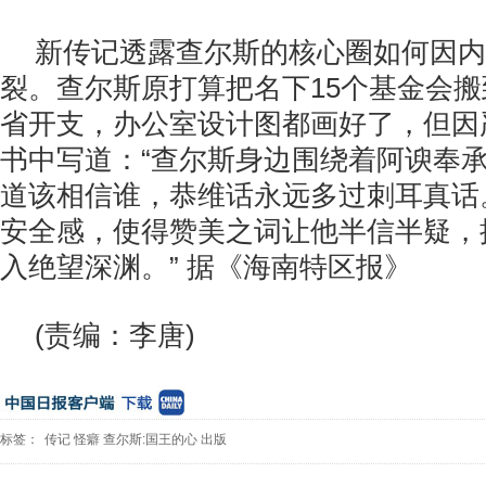
新传记透露查尔斯的核心圈如何因内
裂。查尔斯原打算把名下15个基金会
省开支，办公室设计图都画好了，但因
书中写道：“查尔斯身边围绕着阿谀奉
道该相信谁，恭维话永远多过刺耳真话
安全感，使得赞美之词让他半信半疑，
入绝望深渊。” 据《海南特区报》
(责编：李唐)
标签：
传记
怪癖
查尔斯:国王的心
出版