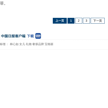
菲。
上一页
1
2
3
下一页
标签：
林心如
女儿
礼物
奢侈品牌
宝格丽