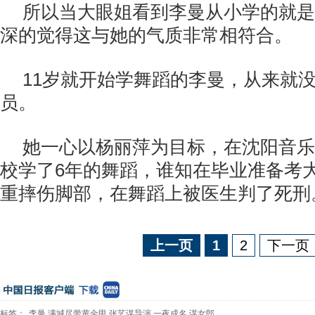
所以当大眼姐看到李曼从小学的就是
深的觉得这与她的气质非常相符合。
11岁就开始学舞蹈的李曼，从来就
员。
她一心以杨丽萍为目标，在沈阳音乐
校学了6年的舞蹈，谁知在毕业准备考
重摔伤脚部，在舞蹈上被医生判了死刑
上一页
1
2
下一页
标签：
李曼
满城尽带黄金甲
张艺谋导演
一夜成名
谋女郎