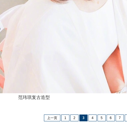
范玮琪复古造型
上一页
1
2
3
4
5
6
7