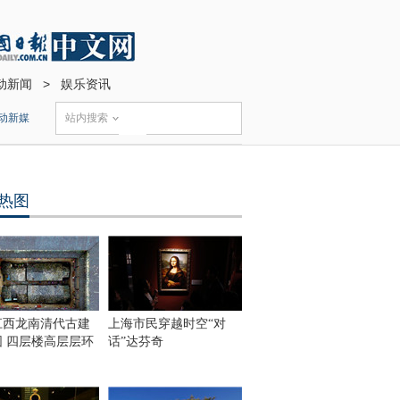
动新闻
>
娱乐资讯
动新媒
站内搜索
热图
江西龙南清代古建
上海市民穿越时空“对
围 四层楼高层层环
话”达芬奇