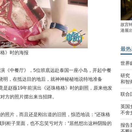
故宫
港展
最热
格》时的海报
世界
演《中餐厅》，5位班底远赴泰国一座小岛，开起中餐
研究
黄晓明，在抵达目的地后，就神神秘秘地说特地准备
和智
，竟是赵薇19年前演出《还珠格格》时的剧照，原来他发
联合
把对方的照片摆出来当招牌。
英国
不舍
的照片，而且还是刚出道的旧照，惊恐地说：“还珠格
藏到柜子里面，也不忘笑亏对方：“居然想出这种阴险的
报告
不断