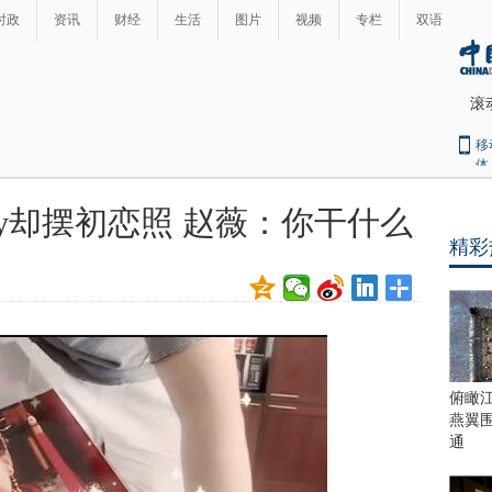
时政
资讯
财经
生活
图片
视频
专栏
双语
滚
移
体
by却摆初恋照 赵薇：你干什么
精彩
俯瞰
燕翼
通