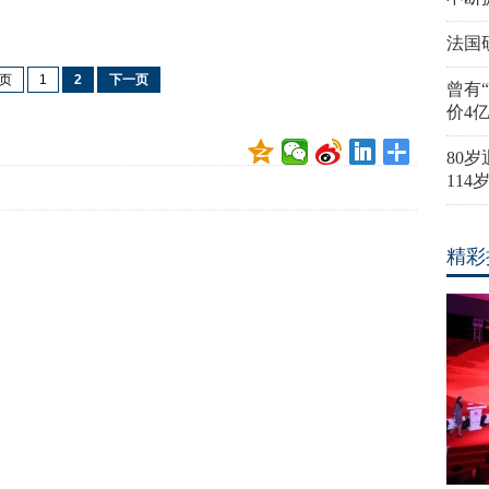
法国
页
1
2
下一页
曾有
价4
80
11
精彩