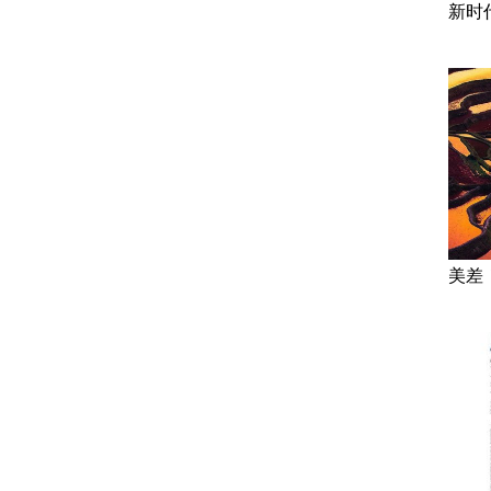
新时
美差