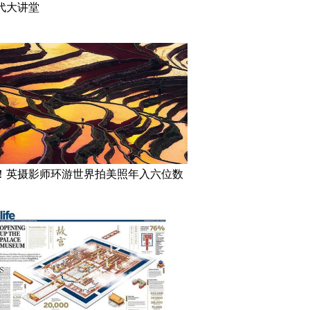
代大讲堂
！英摄影师环游世界拍美照年入六位数