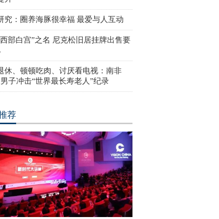
研究：圈养海豚很幸福 最爱与人互动
“西部白宫”之名 尼克松旧居挂牌出售要
亿
岁退休、顿顿吃肉、讨厌看电视：南非
4岁男子冲击“世界最长寿老人”纪录
推荐