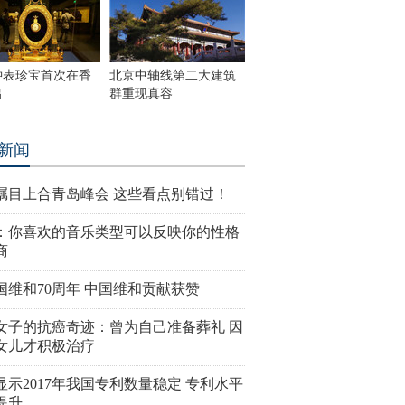
钟表珍宝首次在香
北京中轴线第二大建筑
出
群重现真容
新闻
瞩目上合青岛峰会 这些看点别错过！
：你喜欢的音乐类型可以反映你的性格
商
国维和70周年 中国维和贡献获赞
女子的抗癌奇迹：曾为自己准备葬礼 因
女儿才积极治疗
显示2017年我国专利数量稳定 专利水平
提升