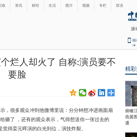
时政
资讯
财经
生活
图片
视频
专栏
双语
滚
移
体
个烂人却火了 自称:演员要不
精彩
要脸
表示，很多观众冲到他微博里说：分分钟想冲进画面扇
俯瞰
燕翼
给砸了 ，还有的观众表示，气得想送你一张过去的
通
是觉得栾元晖演的白光到位，演技炸裂。