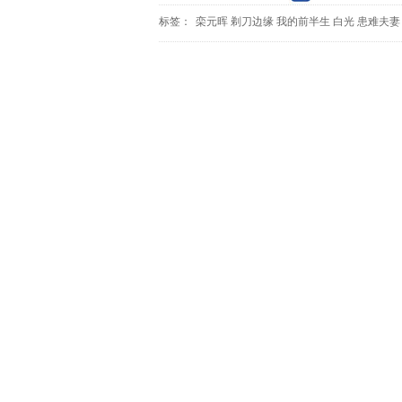
标签：
栾元晖
剃刀边缘
我的前半生
白光
患难夫妻