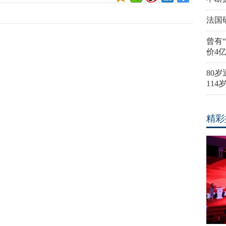
法国
曾有
价4
80
11
精彩