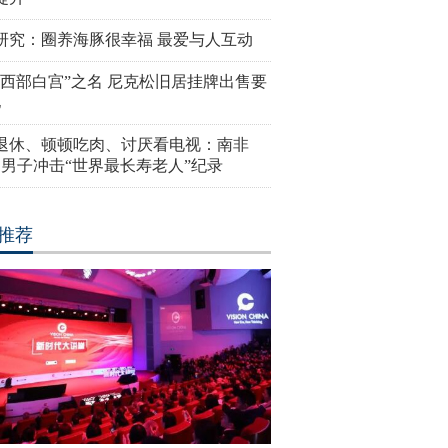
研究：圈养海豚很幸福 最爱与人互动
“西部白宫”之名 尼克松旧居挂牌出售要
亿
岁退休、顿顿吃肉、讨厌看电视：南非
4岁男子冲击“世界最长寿老人”纪录
推荐