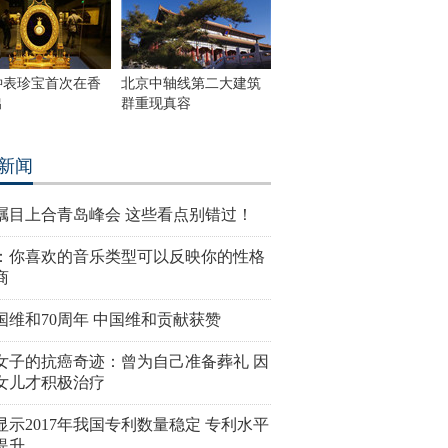
钟表珍宝首次在香
北京中轴线第二大建筑
出
群重现真容
新闻
瞩目上合青岛峰会 这些看点别错过！
：你喜欢的音乐类型可以反映你的性格
商
国维和70周年 中国维和贡献获赞
女子的抗癌奇迹：曾为自己准备葬礼 因
女儿才积极治疗
显示2017年我国专利数量稳定 专利水平
提升