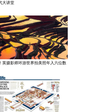
代大讲堂
！英摄影师环游世界拍美照年入六位数