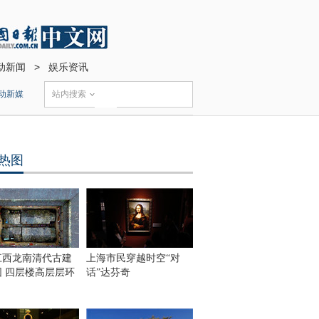
动新闻
>
娱乐资讯
动新媒
站内搜索
热图
江西龙南清代古建
上海市民穿越时空“对
围 四层楼高层层环
话”达芬奇