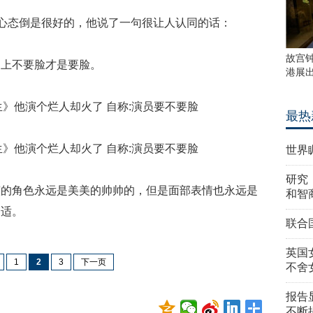
的心态倒是很好的，他说了一句很让人认同的话：
故宫
台上不要脸才是要脸。
港展
最热
世界
研究
演的角色永远是美美的帅帅的，但是面部表情也永远是
和智
合适。
联合
英国
1
2
3
下一页
不舍
报告
不断