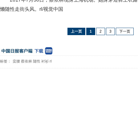
懒随性走街头风。rl/视觉中国
上一页
1
2
3
下一页
标签：
蛮腰
蔡依林
随性
衬衫
rl