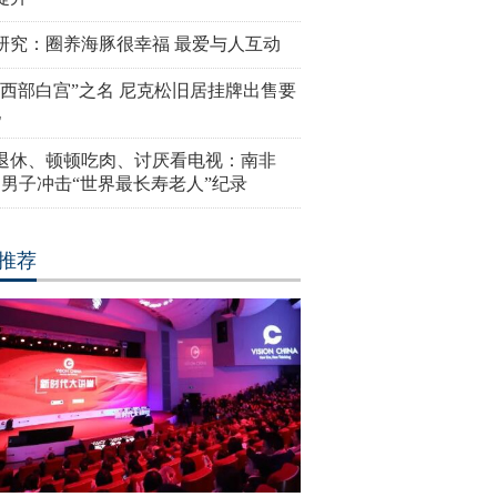
研究：圈养海豚很幸福 最爱与人互动
“西部白宫”之名 尼克松旧居挂牌出售要
亿
岁退休、顿顿吃肉、讨厌看电视：南非
4岁男子冲击“世界最长寿老人”纪录
推荐