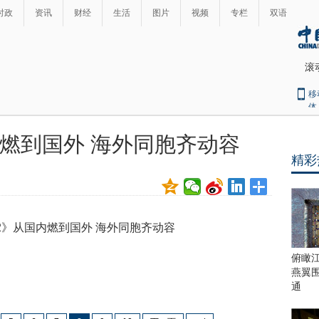
时政
资讯
财经
生活
图片
视频
专栏
双语
滚
移
体
燃到国外 海外同胞齐动容
精彩
俯瞰
燕翼
通