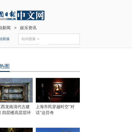
动新闻
>
娱乐资讯
动新媒
站内搜索
热图
江西龙南清代古建
上海市民穿越时空“对
围 四层楼高层层环
话”达芬奇