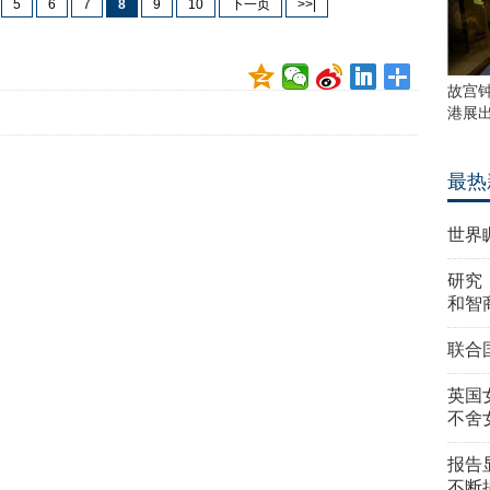
5
6
7
8
9
10
下一页
>>|
故宫
港展
最热
世界
研究
和智
联合
英国
不舍
报告
不断