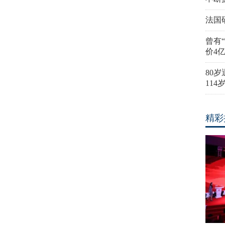
法国
曾有
价4
80
11
精彩