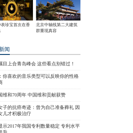
钟表珍宝首次在香
北京中轴线第二大建筑
出
群重现真容
新闻
瞩目上合青岛峰会 这些看点别错过！
：你喜欢的音乐类型可以反映你的性格
商
国维和70周年 中国维和贡献获赞
女子的抗癌奇迹：曾为自己准备葬礼 因
女儿才积极治疗
显示2017年我国专利数量稳定 专利水平
提升