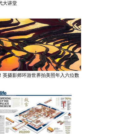
代大讲堂
！英摄影师环游世界拍美照年入六位数