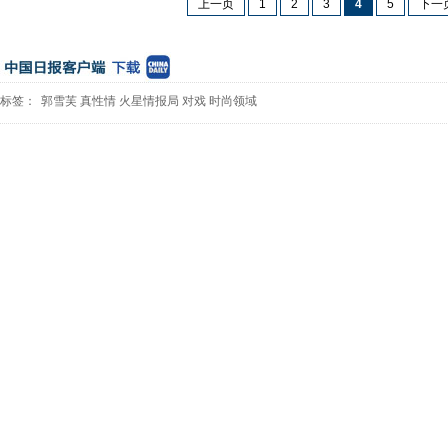
上一页
1
2
3
4
5
下一
标签：
郭雪芙
真性情
火星情报局
对戏
时尚领域