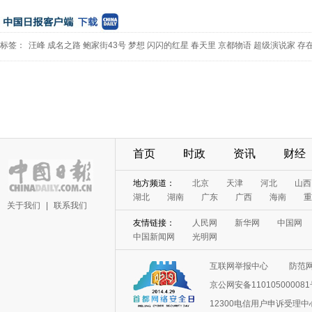
标签：
汪峰
成名之路
鲍家街43号
梦想
闪闪的红星
春天里
京都物语
超级演说家
存
首页
时政
资讯
财经
地方频道：
北京
天津
河北
山西
湖北
湖南
广东
广西
海南
重
关于我们
|
联系我们
友情链接：
人民网
新华网
中国网
中国新闻网
光明网
互联网举报中心
防范
京公网安备11010500008
12300电信用户申诉受理中