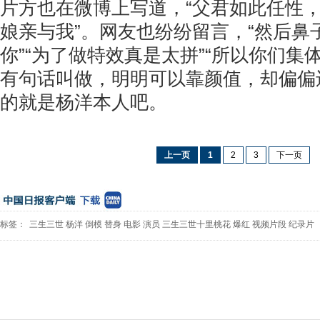
片方也在微博上写道，“父君如此任性
娘亲与我”。网友也纷纷留言，“然后鼻
你”“为了做特效真是太拼”“所以你们集
有句话叫做，明明可以靠颜值，却偏偏
的就是杨洋本人吧。
上一页
1
2
3
下一页
标签：
三生三世
杨洋
倒模
替身
电影
演员
三生三世十里桃花
爆红
视频片段
纪录片