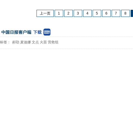
上一页
1
2
3
4
5
6
7
8
标签：
郝劭
麦迪娜
文点
火苗
营救组