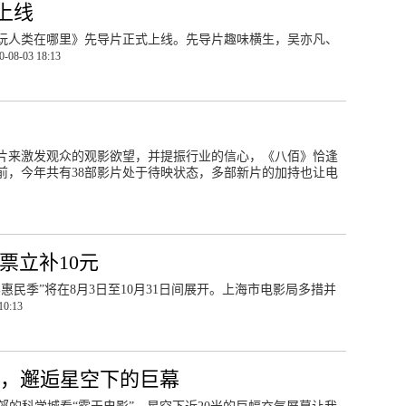
上线
潮玩人类在哪里》先导片正式上线。先导片趣味横生，吴亦凡、
0-08-03 18:13
片来激发观众的观影欲望，并提振行业的信心，《八佰》恰逢
前，今年共有38部影片处于待映状态，多部新片的加持也让电
票立补10元
民季”将在8月3日至10月31日间展开。上海市电影局多措并
10:13
，邂逅星空下的巨幕