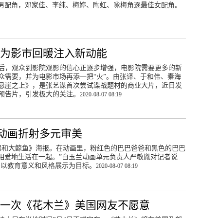
男配角，邓家佳、李纯、梅婷、陶虹、咏梅角逐最佳女配角。
片为影市回暖注入新动能
后，观众到影院观影的信心正逐步增强，电影院需要更多的新
众需要，并为电影市场再添一把“火”。由张译、于和伟、秦海
悬崖之上》，是张艺谋首次尝试谍战题材的商业大片，近日发
预告片，引发极大的关注。
2020-08-07 08:19
部动画折射多元审美
海螺和大鲸鱼》海报。在动画里，粉红色的巴巴爸爸和黑色的巴巴
相爱地生活在一起。”白玉兰动画单元负责人严敏胤对记者说
多以教育意义和风格展示为目标。
2020-08-07 08:19
看一次《花木兰》美国网友不愿意