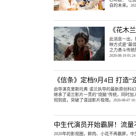
自的未来。
202
《花木兰
此消息一出，
映方式是“最
之力勇斗传统
2020-08-10 01:24
《信条》定档9月4日 打造
由导演克里斯托弗·诺兰执导的最新原创科幻
继承了诺兰影片一贯的“烧脑”传统，同时加
彻到底，突破了谍战影片极限。
2020-08-07 10
中生代演员开始霸屏！流量
2020年的影视圈，鲜肉、小花不再霸屏，