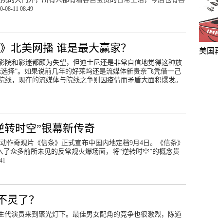
0-08-11 08:49
》北美网播 谁是最大赢家？
美国
影院和影迷都颇为失望，但迪士尼还是非常自信地觉得这种放
佳选择”。如果说前几年的好莱坞还是流媒体新贵奈飞凭借一己
院线，现在的流媒体与院线之争则因疫情而矛盾大面积爆发。
“逆转时空”银幕新传奇
动作奇观片《信条》正式宣布中国内地定档9月4日。《信条》
入了众多前所未见的反常规火爆场面，将“逆转时空”的概念贯
:41
不灵了？
中生代演员来到聚光灯下。最佳男女配角的竞争也很激烈，陈道