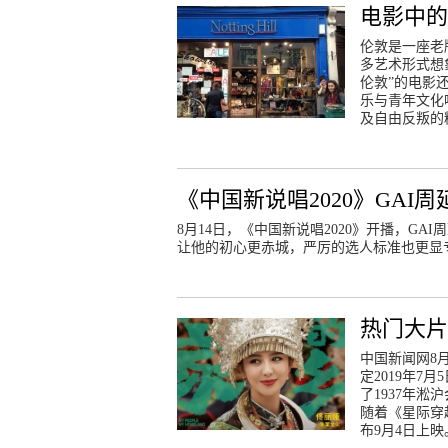
电影中
伦敦是一座老
多艺术形式想
伦敦”的电影
乐与青年文化
及自由反叛的
《中国新说唱2020》GAI
8月14日，《中国新说唱2020》开播，G
让他的初心更赤城，严厉的选人标准也更显
热门大
中国新闻网8
定2019年
了1937年
随着《星际穿
布9月4日上映