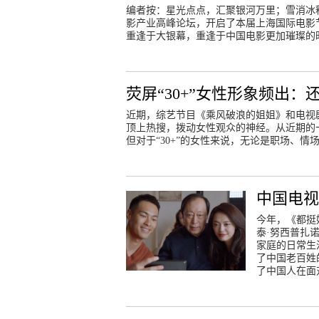
编者按：星光点点，汇聚银河万里；雪消冰
影产业高峰论坛，开启了本届上海国际电影
重逢于大银幕，重逢于中国电影更加璀璨的
荧屏“30+”女性形象频出
近期，综艺节目《乘风破浪的姐姐》和电视剧
顶上热搜，拨动女性观众的神经。从近期的
但对于“30+”的女性来说，无论是职场、情
中国电视
今年，《都挺
泰·努西普扎
家庭的日常生
了中国老百姓
了中国人在面