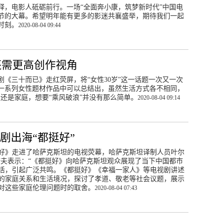
释，电影人砥砺前行。一场“全面奔小康，筑梦新时代”中国电
节的大幕。希望明年能有更多的影迷共襄盛举，期待我们一起
时刻。
2020-08-04 09:44
：还需更高创作视角
《三十而已》走红荧屏，将“女性30岁”这一话题一次又一次
一系列女性题材作品中可以总结出，虽然生活方式各不相同，
场还是家庭，想要“乘风破浪”并没有那么简单。
2020-08-04 09:14
剧出海“都挺好”
好》走进了哈萨克斯坦的电视荧幕，哈萨克斯坦译制人员叶尔
诺夫表示：“《都挺好》向哈萨克斯坦观众展现了当下中国都市
活，引起广泛共鸣。《都挺好》《幸福一家人》等电视剧讲述
的家庭关系和生活境况，探讨了孝道、敬老等社会议题，展示
对这些家庭伦理问题时的取舍。
2020-08-04 07:43