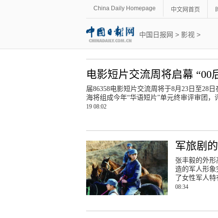
China Daily Homepage
中文网首页
中国日报网
>
影视
>
电影短片交流周将启幕 “00
届86358电影短片交流周将于8月23日至
海将组成今年“华语短片”单元终审评审团
19 08:02
军旅剧
张丰毅的外形
造的军人形象
了女性军人特
08:34