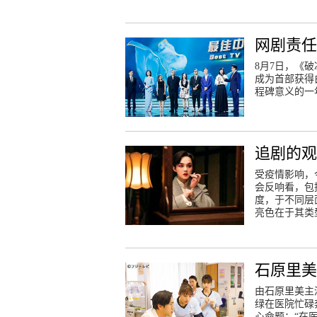
网剧责
8月7日，《
成为首部获得
程碑意义的一
追剧的观
受疫情影响，
会反响看，包
度，于不同层
亮色在于其类
石原里美
由石原里美主
绿在医院忙碌
心命题：“在