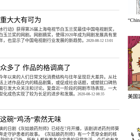
任重大大有可为
“Ch
破冰行动》获得第26届上海电视节白玉兰奖最佳中国电视剧奖，
白玉兰奖的网剧。网剧摘奖，使得2020年成为网剧发展具有里
年，也显示了中国电视剧行业发展的新趋势。
2020-08-12 13:01
众多了 作品的格调高了
今年以来的人们日常文化消费结构与往年呈现巨大差异。从社
括上述作品在内的精品剧集，或促成社会话题，或塑就口碑热
面引发大众关注和讨论。复盘近一阶段的网剧市场表现，一大
型化成色实现了较为长足的进步和发展。
2020-08-12 08:35
美国
这碗“鸡汤”索然无味
演的日剧《灰姑娘药剂师》已经在7月开播，该剧讲述药剂师葵
奔走守护患者的故事。《灰姑娘药剂师》有一个贯穿全剧的核
医院的大门外，所有人都有着各自宝贵的日常生活，今后也有各