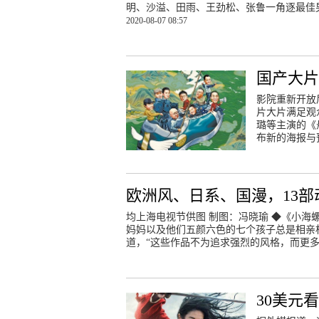
明、沙溢、田雨、王劲松、张鲁一角逐最佳
2020-08-07 08:57
国产大
影院重新开放
片大片满足观
璐等主演的《
布新的海报与
欧洲风、日系、国漫，13
均上海电视节供图 制图：冯晓瑜 ◆《小
妈妈以及他们五颜六色的七个孩子总是相亲
道，“这些作品不为追求强烈的风格，而更
30美元