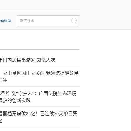
动新媒体
站内搜索
年国内居民出游34.63亿人次
一火山景区因山火关闭 我领馆提醒公民
前往
破坏者”变“守护人”：广西法院生态环境
保护的创新实践
26暑期档票房破85亿！已连续30天单日票
亿