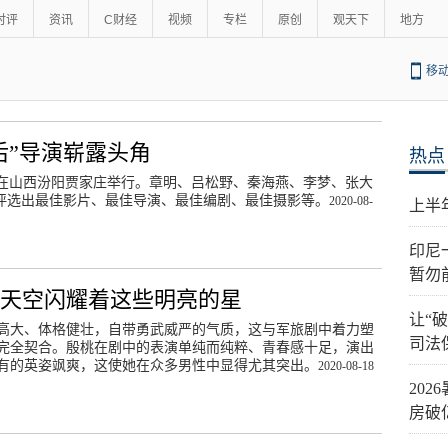
时评
资讯
C财经
视频
专栏
原创
观天下
地方
移
后”导演崭露头角
热点
28日在山西汾阳贾家庄举行。章明、吕松野、秦海燕、李梦、张大
，评选出最佳影片、最佳导演、最佳编剧、最佳摄影等。
2020-08-
上半
印尼
暂勿
的天空闪耀着这些明亮的星
让“
高大、体格健壮，自带勇武威严的气质，这与军旅剧中着力塑
司法
完全契合。殷桃在剧中的表演单纯而纯粹、青春感十足，演出
有的英姿飒爽，这使她在众多男性中显得尤其突出。
2020-08-18
20
房破