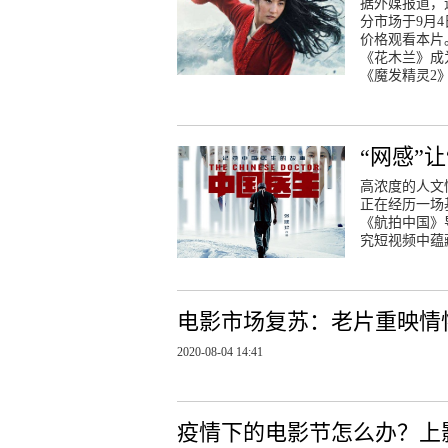
据外媒报道，
分市场于9月4
价格观看本片。
《花木兰》成
《魔发精灵2》
“网感”
高浓度的人文
正在经历一场
《航拍中国》
究短视频中蕴
电影市场复苏：老片重映情
2020-08-04 14:41
疫情下的电影节怎么办？上