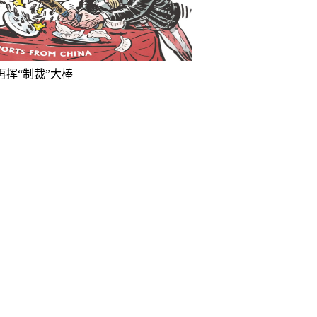
再挥“制裁”大棒