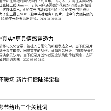
迪士尼在当地时间8月4日正式宣布，《花木兰》将在美国及部
日直接上线Disney+，订阅用户还需额外花费29.99美元的租赁
该媒体指出，6.99美元的基础月租加上29.99美元的租费让
为了史上最贵VOD（数字点播服务）影片，比今年大赚特赚的
19.99美元还要高出许多。
2020-08-06 08:31
让“真实”更具情感穿透力
情怀与文化含量，被植入日常化的新颖表达之中，当下纪录片
基于青年审美、网络审美的创作、营销理念升级。”爆款纪录片
导演余乐认为，当下纪录片创作者更应该跳出传统观念，去研
藏的网络趣味。
2020-08-05 08:43
怀暖场 新片打擂陆续定档
影节给出三个关键词