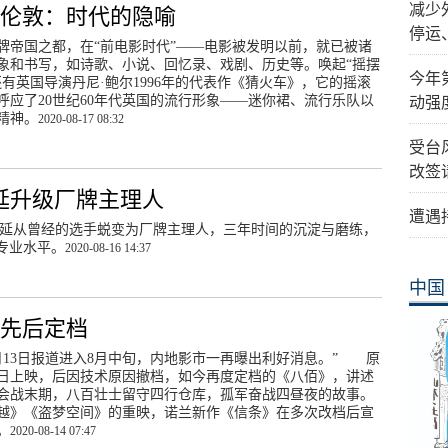
减少
的伦敦：时代的隐喻
停运
牌帝国之都，在“前电影时代”——电影被发明以前，就已被诸
象和书写，如诗歌、小说、回忆录、戏剧、历史等。唤起“摇摆
今年
还有英国导演丹尼·鲍尔1996年的代表作《猜火车》，它的摇滚
呼应了20世纪60年代英国的流行形象——迷你裙、流行乐队以
动强
精神。
2020-08-17 08:32
受台
改签
周延升级厂牌主理人
遭遇
AI周延从曾经的选手蜕变为厂牌主理人，三年时间的沉淀与磨练，
专业水平。
2020-08-16 14:37
中国
片先后定档
月13日报道进入8月中旬，内地影市一再曝出利好消息。” 原
7月5日上映，后因技术原因撤档，如今再度定档的《八佰》，讲述
淞沪会战末期，八百壮士留守四行仓库，孤军奋战四昼夜的故事。
越》《盗梦空间》的重映，诺兰新作《信条》在多次改档后宣
。
2020-08-14 07:47