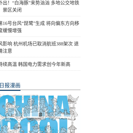
外出！“白海豚”来势汹汹 多地公交地铁
、景区关闭
第16号台风“琵鹭”生成 将向偏东方向移
度缓慢增强
风影响 杭州机场已取消航班388架次 退
请注意
持续高温 韩国电力需求创今年新高
日报漫画