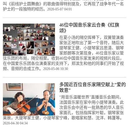
叫《前线护士圆舞曲》的歌曲值得特别提及，它再现了战争年代一名
护士的一段独特的经历。
2020-05-07 04:01
46位中国音乐家云合奏《红旗
颂》
在夏小汤的隔空挥棒下，双簧管演奏
家张正地吹出了第一个音符，随后大
提琴家王健、小提琴家吕思清、钢琴
家郎朗等次第现身，46位音乐家以管
弦乐团的布局，隔空相聚。收到46位中国音乐家发来的视频片段后，
在中国爱乐乐团各位演奏家的支持下，郑滨生和他的同事们开始了视
频、音频的合成工作。
2020-05-06 10:30
多国近百位音乐家隔空献上“爱的
致意”
“用音乐温暖世界”直播音乐会期间，
法国音乐家在家中用小提琴演奏。此
次音乐会中还有一批熟悉的华人音乐
家面孔，包括指挥家叶聪，钢琴家张
昊辰，大提琴家王健，小提琴家宁峰，歌唱家和慧、沈洋、韩蓬等。
2020-04-30 04:34