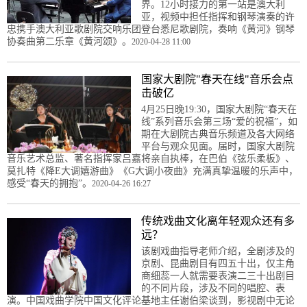
界。12小时接力的第一站是澳大利
亚，视频中担任指挥和钢琴演奏的许
忠携手澳大利亚歌剧院交响乐团登台悉尼歌剧院，奏响《黄河》钢琴
协奏曲第二乐章《黄河颂》。
2020-04-28 11:00
国家大剧院"春天在线"音乐会点
击破亿
4月25日晚19:30，国家大剧院“春天在
线”系列音乐会第三场“爱的祝福”，如
期在大剧院古典音乐频道及各大网络
平台与观众见面。届时，国家大剧院
音乐艺术总监、著名指挥家吕嘉将亲自执棒，在巴伯《弦乐柔板》、
莫扎特《降E大调嬉游曲》《G大调小夜曲》充满真挚温暖的乐声中，
感受“春天的拥抱”。
2020-04-26 16:27
传统戏曲文化离年轻观众还有多
远？
该剧戏曲指导老师介绍，全剧涉及的
京剧、昆曲剧目有四五十出，仅主角
商细蕊一人就需要表演二三十出剧目
的不同片段，涉及不同的唱腔、表
演。中国戏曲学院中国文化评论基地主任谢伯梁谈到，影视剧中无论