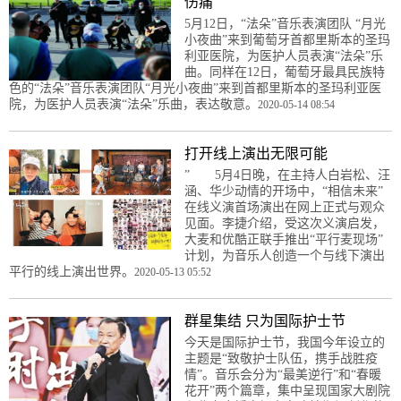
伤痛
5月12日，“法朵”音乐表演团队 “月光
小夜曲”来到葡萄牙首都里斯本的圣玛
利亚医院，为医护人员表演“法朵”乐
曲。同样在12日，葡萄牙最具民族特
色的“法朵”音乐表演团队“月光小夜曲”来到首都里斯本的圣玛利亚医
院，为医护人员表演“法朵”乐曲，表达敬意。
2020-05-14 08:54
打开线上演出无限可能
” 5月4日晚，在主持人白岩松、汪
涵、华少动情的开场中，“相信未来”
在线义演首场演出在网上正式与观众
见面。李捷介绍，受这次义演启发，
大麦和优酷正联手推出“平行麦现场”
计划，为音乐人创造一个与线下演出
平行的线上演出世界。
2020-05-13 05:52
群星集结 只为国际护士节
今天是国际护士节，我国今年设立的
主题是“致敬护士队伍，携手战胜疫
情”。音乐会分为“最美逆行”和“春暖
花开”两个篇章，集中呈现国家大剧院