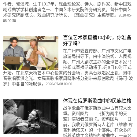
作者：郭汉城，生于1917年，戏曲理论家、诗人、剧作家、新中国戏
剧戏曲学学科创建者之一、中国艺术研究院终身研究员，曾任中国艺
术研究院副院长、戏曲研究所所长、《戏曲研究》主编等职。
2020-05-
08 09:50
百位艺术家直播10小时，你准备
好了吗？
在广州市委宣传部、广州市文化广电
旅游局指导下，由中演院线、人民视
频、广州大剧院主办的全球艺术家马
拉松式直播活动将于5月9日10时正式
开始。在北京天桥艺术中心设置的分会场，男高音歌唱家王凯、男中
音歌唱家洪之光、女高音歌唱家周晓琳将分别带来原创歌剧《马可·波
罗》中各自的咏叹调。
2020-05-08 09:00
体现在俄罗斯歌曲中的民族性格
战争歌曲在俄罗斯歌曲中占有较大比
重。资料图片 《折为两半的天
空》演唱者艾丽卡。资料图片 日
前，我收到俄罗斯诗人老库（维雅·库
普利扬诺夫）的一个邮件。在众多闪
烁着英雄主义精神的歌曲中，一首名