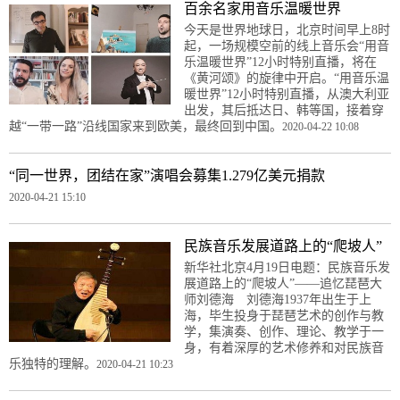
百余名家用音乐温暖世界
今天是世界地球日，北京时间早上8时
起，一场规模空前的线上音乐会“用音
乐温暖世界”12小时特别直播，将在
《黄河颂》的旋律中开启。“用音乐温
暖世界”12小时特别直播，从澳大利亚
出发，其后抵达日、韩等国，接着穿
越“一带一路”沿线国家来到欧美，最终回到中国。
2020-04-22 10:08
“同一世界，团结在家”演唱会募集1.279亿美元捐款
2020-04-21 15:10
民族音乐发展道路上的“爬坡人”
新华社北京4月19日电题：民族音乐发
展道路上的“爬坡人”——追忆琵琶大
师刘德海 刘德海1937年出生于上
海，毕生投身于琵琶艺术的创作与教
学，集演奏、创作、理论、教学于一
身，有着深厚的艺术修养和对民族音
乐独特的理解。
2020-04-21 10:23