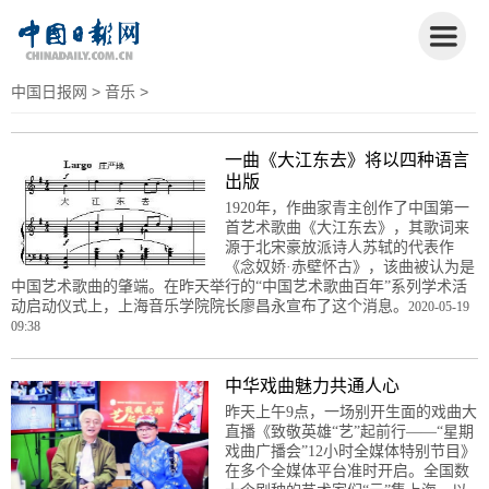
中国日报网
>
音乐
>
一曲《大江东去》将以四种语言
出版
1920年，作曲家青主创作了中国第一
首艺术歌曲《大江东去》，其歌词来
源于北宋豪放派诗人苏轼的代表作
《念奴娇·赤壁怀古》，该曲被认为是
中国艺术歌曲的肇端。在昨天举行的“中国艺术歌曲百年”系列学术活
动启动仪式上，上海音乐学院院长廖昌永宣布了这个消息。
2020-05-19
09:38
中华戏曲魅力共通人心
昨天上午9点，一场别开生面的戏曲大
直播《致敬英雄“艺”起前行——“星期
戏曲广播会”12小时全媒体特别节目》
在多个全媒体平台准时开启。全国数