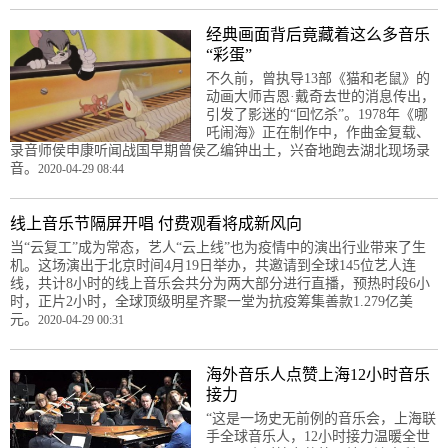
经典画面背后竟藏着这么多音乐
“彩蛋”
不久前，曾执导13部《猫和老鼠》的
动画大师吉恩·戴奇去世的消息传出，
引发了影迷的“回忆杀”。1978年《哪
吒闹海》正在制作中，作曲金复载、
录音师侯申康听闻战国早期曾侯乙编钟出土，兴奋地跑去湖北现场录
音。
2020-04-29 08:44
线上音乐节隔屏开唱 付费观看将成新风向
当“云复工”成为常态，艺人“云上线”也为疫情中的演出行业带来了生
机。这场演出于北京时间4月19日举办，共邀请到全球145位艺人连
线，共计8小时的线上音乐会共分为两大部分进行直播，预热时段6小
时，正片2小时，全球顶级明星齐聚一堂为抗疫筹集善款1.279亿美
元。
2020-04-29 00:31
海外音乐人点赞上海12小时音乐
接力
“这是一场史无前例的音乐会，上海联
手全球音乐人，12小时接力温暖全世