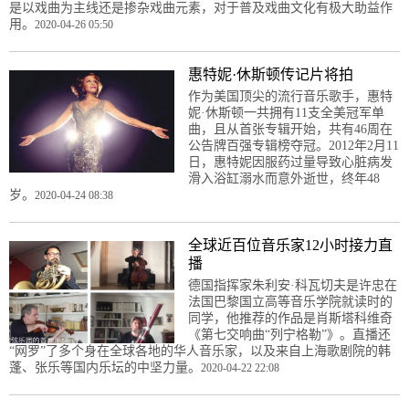
是以戏曲为主线还是掺杂戏曲元素，对于普及戏曲文化有极大助益作
用。
2020-04-26 05:50
惠特妮·休斯顿传记片将拍
作为美国顶尖的流行音乐歌手，惠特
妮·休斯顿一共拥有11支全美冠军单
曲，且从首张专辑开始，共有46周在
公告牌百强专辑榜夺冠。2012年2月11
日，惠特妮因服药过量导致心脏病发
滑入浴缸溺水而意外逝世，终年48
岁。
2020-04-24 08:38
全球近百位音乐家12小时接力直
播
德国指挥家朱利安·科瓦切夫是许忠在
法国巴黎国立高等音乐学院就读时的
同学，他推荐的作品是肖斯塔科维奇
《第七交响曲“列宁格勒”》。直播还
“网罗”了多个身在全球各地的华人音乐家，以及来自上海歌剧院的韩
蓬、张乐等国内乐坛的中坚力量。
2020-04-22 22:08