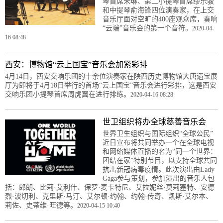
琴首席朱琳、第二小提琴首席缪乐骏
和中提琴俞海锋四位演奏家，在上交
音乐厅面对空旷的400座观众席，奏响
“云端”音乐会的第一个音符。
2020-04-
16 08:48
西安：博物馆“云上国宝”音乐会加紧彩排
4月14日，西安交响乐团的十余位演奏家在陕西历史博物馆大唐遗宝展
厅为即将于4月18日举行的首场“云上国宝”音乐会进行彩排，这是西安
交响乐团小提琴首席周虎翼在进行排练。
2020-04-16 08:28
世卫组织将办全球慈善音乐会
世界卫生组织与国际组织“全球公民”
近日宣布将共同举办一个在全球电视
和网络媒体直播的名为“同一个世界：
团结在家”特别节目，以支持全球共同
抗击新冠病毒疫情。此次演出由Lady
Gaga参与策划，参加演出的音乐人包
括：郎朗、比莉·艾利什、保罗·麦卡特尼、艾拉妮丝·莫莉塞特、安德
烈·波切利、克里斯·马汀、艾尔顿·约翰、约翰·传奇、凯斯·艾尔本、
莉佐、史蒂维·旺德等。
2020-04-15 10:40