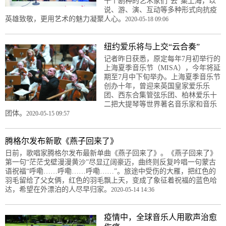
十个剧种的艺术家们“云”集上海，以
说、游、演、互动等多种形式向抗疫
英雄致敬，更用艺术的魅力凝聚人心。
2020-05-18 09:06
纽约爱乐将与上交“云合奏”
记者昨日获悉，原定每年7月初举行的
上海夏季音乐节（MISA），今年将延
期至7月中下旬举办。上海夏季音乐节
创办十年，曾迎来英国皇家爱乐乐
团、西东合集管弦乐团、柏林爱乐十
二把大提琴等世界著名音乐家和音乐
团体。
2020-05-15 09:57
腾格尔发布新歌《燕子回来了》
日前，歌唱家腾格尔发布最新单曲《燕子回来了》。《燕子回来了》
第一句“茫茫戈壁漫漫黄沙”尽显辽阔豪迈，曲终则反复吟唱一句蒙古
语祝福“呼嘞……呼嘞……呼嘞……”。旅途中受伤的大雁，把红色的
羽毛留给了父女俩，红色的羽毛飘上天，变成了象征着祝福的蓝色哈
达，希望在外漂泊的人尽早归家。
2020-05-14 14:36
疫情中，全球音乐人用歌声治愈