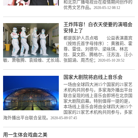
和北京广播电视台在疫情期间创作的
优秀文艺作品。
2020-05-12 08:12
王炸阵容！白衣天使要的演唱会
安排上了
都是医护人员点唱 公益表演嘉宾
（按姓氏首字母排序）：黄雅莉、霍
尊、雷佳、刘德华、梁咏琪、林志
炫、莫文蔚、腾格尔、汪苏泷、汪小
敏、萧敬腾、袁娅维、尤长靖、张韶涵、周杰伦；
2020-05-10 20:52
国家大剧院将启线上音乐会
一场由全球四大洲15个国家的21家艺
术机构共同参与，多家海外播出平台
联合呈现的线上音乐会即将在北京国
家大剧院启幕。特别值得一提的是，
本场线上音乐会将由全球四大洲15个
国家的21家艺术机构共同参与，多家
海外播出平台联合呈现。
2020-05-09 07:45
用一生体会戏曲之美