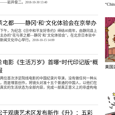
——岩井俊二。
2018-10-30 13:40
“Ch
茶之都——静冈‘和’文化体验会在京举办
4日下午，为纪念《日中和平友好条约》缔结40周年，由静冈县上
主办的“花与茶之都—静冈‘和’文化体验会”，在北京日本驻中
新闻文化中心举行。
2018-10-15 14:09
片电影《生活万岁》首曝“时代印记版”概
美国
报
年，两位首次涉足院线电影的中国纪录片导演，没有做任何一种从
，而是埋首创作，将镜头对准十五个普通的中国人，以他们在
真实的生活状态为全部内容，完成一部真正意义上的非虚构电
松于观唐艺术区发布新作《升》：五彩