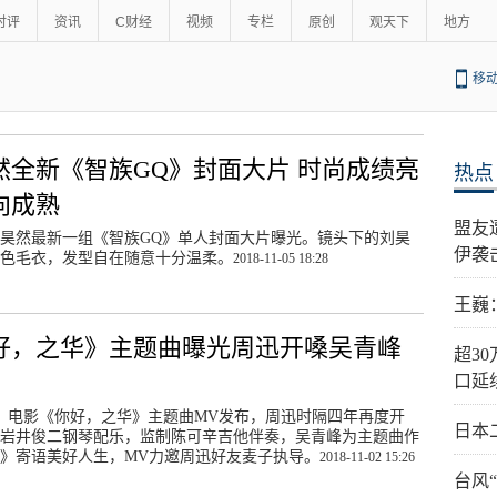
时评
资讯
C财经
视频
专栏
原创
观天下
地方
移
然全新《智族GQ》封面大片 时尚成绩亮
热点
向成熟
盟友
昊然最新一组《智族GQ》单人封面大片曝光。镜头下的刘昊
伊袭
色毛衣，发型自在随意十分温柔。
2018-11-05 18:28
王巍
好，之华》主题曲曝光周迅开嗓吴青峰
超3
口延
日，电影《你好，之华》主题曲MV发布，周迅时隔四年再度开
日本
岩井俊二钢琴配乐，监制陈可辛吉他伴奏，吴青峰为主题曲作
》寄语美好人生，MV力邀周迅好友麦子执导。
2018-11-02 15:26
台风