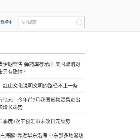
动新媒体
站内搜索
遭伊朗警告 弹药库存承压 美国取消对
击另有隐情？
：红山文化说明文明的路径不止一条
0万亿元！今年前7月我国货物贸易进出
续增长态势
二季度3次干预汇市未改日元颓势
“白海豚”靠近华东沿海 中东部多地暑热