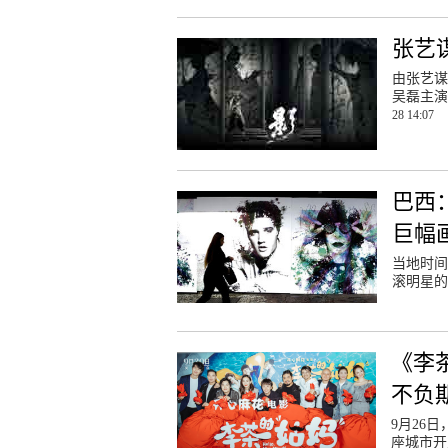
张艺
由张艺谋
吴磊主演
28 14:07
巴西
巨幅
当地时间
滚明星的
《李
不负
9月26
座城市开