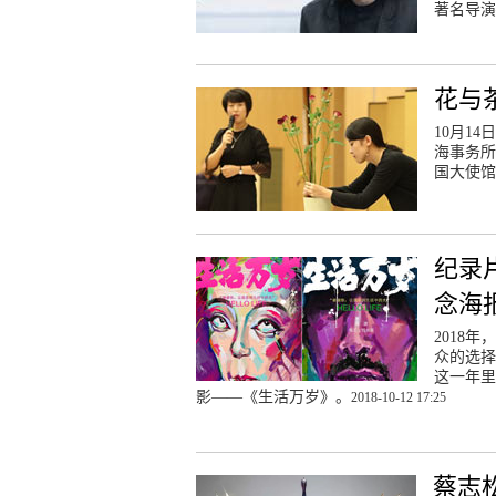
著名导演
花与
10月1
海事务所
国大使馆
纪录
念海
2018
众的选择
这一年里
影——《生活万岁》。
2018-10-12 17:25
蔡志