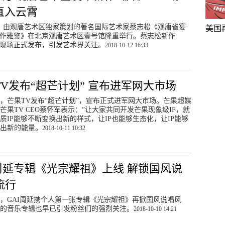
直入云霄
日，由观唐艺术区独家策划的著名国际艺术家蔡志松《观唐雀宴·
美国
作雅鉴》在北京观唐艺术区壹号馆隆重举行。蔡志松新作
现场正式发布，引发艺术界关注。
2018-10-12 16:33
TV发布“超芒计划” 宣布进军网大市场
0日，芒果TV发布“超芒计划”，宣布正式进军网大市场。芒果超媒
芒果TV CEO蔡怀军表示：“让大家共同开发芒果现象级IP，就
质IP能够不断变换出新的样式，让IP也能够生态化，让IP能够
出新的能量。
2018-10-11 10:32
I周延专辑《光宗耀祖》上线 解锁国风说
流行
0日，GAI周延携个人第一张专辑《光宗耀祖》再掀国风说唱风
的音乐专辑也早已引发粉丝们的强烈关注。
2018-10-10 14:21