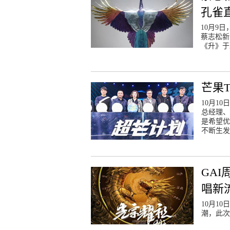
孔雀
10月9
蔡志松新
《升》于
芒果
10月1
总经理、
是希望优
不断生发
GA
唱新
10月1
潮，此次