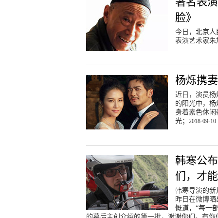
著名表演
脸》
今日，北京人
表演艺术家朱
杨烁携妻
近日，演员杨
的阳光中，杨
身着素色休闲
光；
2018-09-10 
韩寒公布
们，才能
韩寒导演的新
昨日在微博晒
慨道，“每一
的幕后主创介绍的第一批，谢谢你们。有你