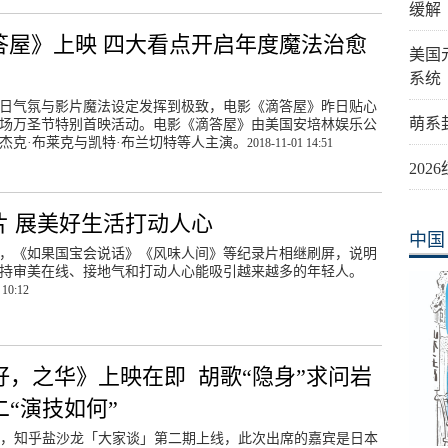
缓解
答屋》上映 四大看点开启年度魔法治愈
美国
系统
日气氛与影片魔法设定发挥到极致，电影《滴答屋》昨日贴心
萌系
场万圣节特别首映活动。电影《滴答屋》由美国安培林娱乐公
杰克·布莱克与凯特·布兰切特等人主演。
2018-11-01 14:51
20
片 展美好生活打动人心
中国
，《如果国宝会说话》《风味人间》等纪录片相继刷屏，说明
持审美在线、接地气和打动人心能吸引越来越多的年轻人。
 10:12
好，之华》上映在即 胡歌“隐身”求问岩
二“演技如何”
7日，知乎盐沙龙「大家谈」第二期上线，此次出席的嘉宾是日本