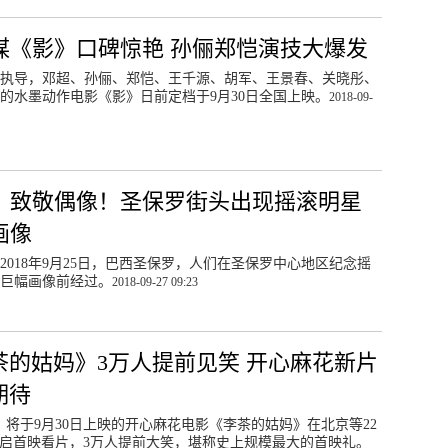
谋《影》口碑惊艳 孙俪郑恺演技大爆发
执导，邓超、孙俪、郑恺、王千源、胡军、王景春、关晓彤、
的水墨动作电影《影》日前定档于9月30日全国上映。
2018-09-
：致敬偶像！圣保罗街头出现摇滚明星
画像
2018年9月25日，巴西圣保罗，人们在圣保罗中心地区纪念摇
巨幅画像前经过。
2018-09-27 09:23
茶的姑妈》3万人提前见笑 开心麻花新片
期待
日，将于9月30日上映的开心麻花电影《李茶的姑妈》在北京等22
启首映看片，3万人提前大笑，堪称史上规模最大的首映礼。