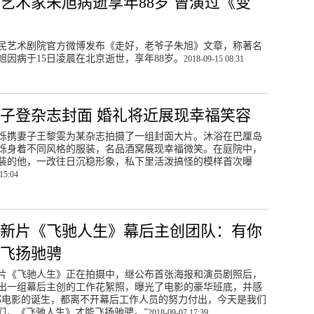
艺术家朱旭病逝享年88岁 曾演过《变
民艺术剧院官方微博发布《走好，老爷子朱旭》文章，称著名
旭因病于15日凌晨在北京逝世，享年88岁。
2018-09-15 08:31
子登杂志封面 婚礼将近展现幸福笑容
烁携妻子王黎雯为某杂志拍摄了一组封面大片。沐浴在巴厘岛
烁身着不同风格的服装，名品酒窝展现幸福微笑。在庭院中，
装的他，一改往日沉稳形象，私下里活泼搞怪的模样首次曝
15:04
新片《飞驰人生》幕后主创团队：有你
飞扬驰骋
片《飞驰人生》正在拍摄中，继公布首张海报和演员剧照后，
出一组幕后主创的工作花絮照，曝光了电影的豪华班底，并感
部电影的诞生，都离不开幕后工作人员的努力付出，今天是我们
们，《飞驰人生》才能飞扬驰骋。”
2018-09-07 17:39