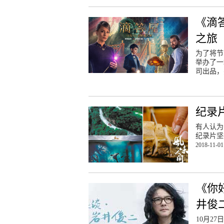
《滴
之旅
为了将节
举办了一
司出品，
纪录
有人认为
纪录片坚
2018-11-01
《你
井俊
10月2