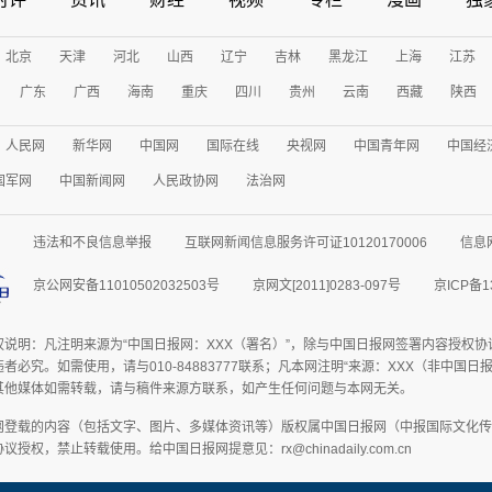
北京
天津
河北
山西
辽宁
吉林
黑龙江
上海
江苏
广东
广西
海南
重庆
四川
贵州
云南
西藏
陕西
人民网
新华网
中国网
国际在线
央视网
中国青年网
中国经
国军网
中国新闻网
人民政协网
法治网
违法和不良信息举报
互联网新闻信息服务许可证10120170006
信息
京公网安备11010502032503号
京网文[2011]0283-097号
京ICP备1
权说明：凡注明来源为“中国日报网：XXX（署名）”，除与中国日报网签署内容授权
者必究。如需使用，请与010-84883777联系；凡本网注明“来源：XXX（非中国
其他媒体如需转载，请与稿件来源方联系，如产生任何问题与本网无关。
网登载的内容（包括文字、图片、多媒体资讯等）版权属中国日报网（中报国际文化传
授权，禁止转载使用。给中国日报网提意见：rx@chinadaily.com.cn