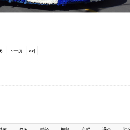
6
下一页
>>|
时评
资讯
财经
视频
专栏
漫画
独