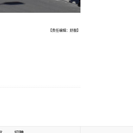
【责任编辑：舒靓】
家
招聘