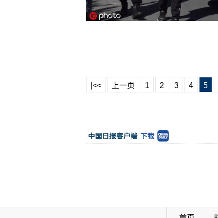
|<<
上一页
1
2
3
4
5
首页