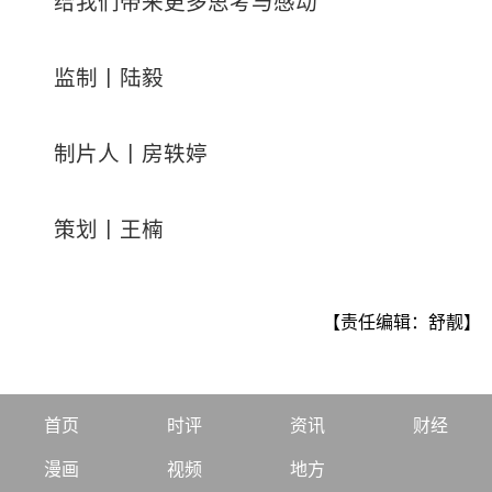
给我们带来更多思考与感动
监制丨陆毅
制片人丨房轶婷
策划丨王楠
【责任编辑：舒靓】
首页
时评
资讯
财经
漫画
视频
地方