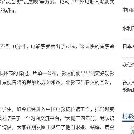
“云连线”“云展映”等方式，成就了中外电影人凝聚共
中国
们的期待。
水利
票不到10分钟，电影票就卖出了70%，这么快的售票速
日本
我使
展映环节的标配，片单一公布，影迷们便早早制定好观影
开票便售罄的现象也成为常态。北影节与影迷的互动，
台风
影响
是学生，如今已经进入中国电影资料馆工作，把兴趣变
精彩
迷搭建了一个沟通交流平台，“大概三四年前，我认识
了情侣，大家在朋友圈里见证了他们求婚、结婚、度蜜