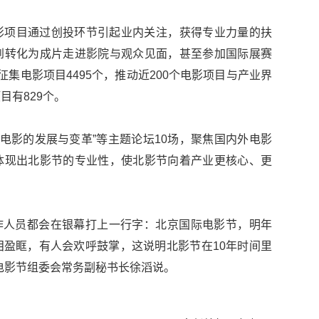
影项目通过创投环节引起业内关注，获得专业力量的扶
到转化为成片走进影院与观众见面，甚至参加国际展赛
集电影项目4495个，推动近200个电影项目与产业界
目有829个。
代电影的发展与变革”等主题论坛10场，聚焦国内外电影
体现出北影节的专业性，使北影节向着产业更核心、更
工作人员都会在银幕打上一行字：北京国际电影节，明年
盈眶，有人会欢呼鼓掌，这说明北影节在10年时间里
电影节组委会常务副秘书长徐滔说。