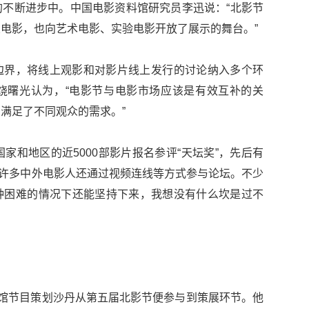
不断进步中。中国电影资料馆研究员李迅说：“北影节
电影，也向艺术电影、实验电影开放了展示的舞台。”
边界，将线上观影和对影片线上发行的讨论纳入多个环
饶曙光认为，“电影节与电影市场应该是有效互补的关
满足了不同观众的需求。”
家和地区的近5000部影片报名参评“天坛奖”，先后有
委，许多中外电影人还通过视频连线等方式参与论坛。不少
这种困难的情况下还能坚持下来，我想没有什么坎是过不
料馆节目策划沙丹从第五届北影节便参与到策展环节。他