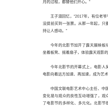
月的过程，都替他们开心。”
王子沺回忆，“2017年，有位
没提前买到一张票。从那一年起，只
持让人感动。”
今年的北影节加开了露天展映板
坐着板凳、摇着扇子，体验露天观影
今年北影节的开幕式上，电影人
电影向着远方加速、再加速，成为艺
中国文联电影艺术中心主任、中国
变化是与观众的良性互动增强了，观
了电影节的多样化、多元化。北影节