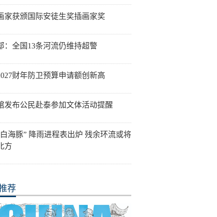
画家获颁国际安徒生奖插画家奖
部：全国13条河流仍维持超警
2027财年防卫预算申请额创新高
馆发布公民赴泰参加文体活动提醒
“白海豚” 降雨进程表出炉 残余环流或将
北方
推荐