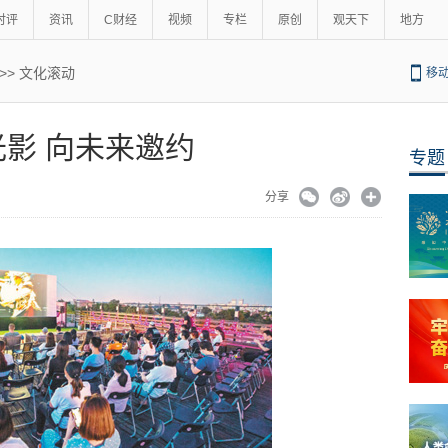
时评
资讯
C财经
视频
专栏
原创
观天下
地方
>>
文化滚动
移
影 向未来邀约
专题
分享