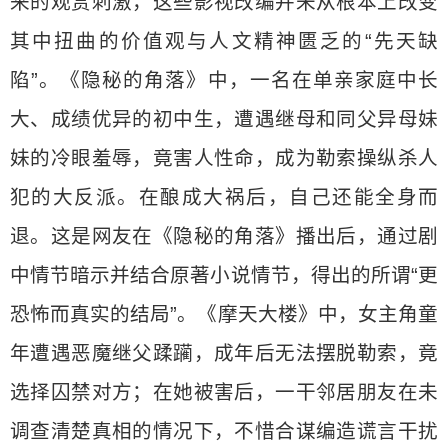
来的观赏刺激，这些影视改编并未从根本上改变
其中扭曲的价值观与人文精神匮乏的“先天缺
陷”。《隐秘的角落》中，一名在单亲家庭中长
大、成绩优异的初中生，遭遇继母和同父异母妹
妹的冷眼羞辱，竟害人性命，成为勒索操纵杀人
犯的大反派。在酿成大祸后，自己还能全身而
退。这是网友在《隐秘的角落》播出后，通过剧
中情节暗示并结合原著小说情节，得出的所谓“更
恐怖而真实的结局”。《摩天大楼》中，女主角童
年遭遇恶魔继父蹂躏，成年后无法摆脱勒索，竟
选择囚禁对方；在她被害后，一干邻居朋友在未
调查清楚真相的情况下，不惜合谋编造谎言干扰