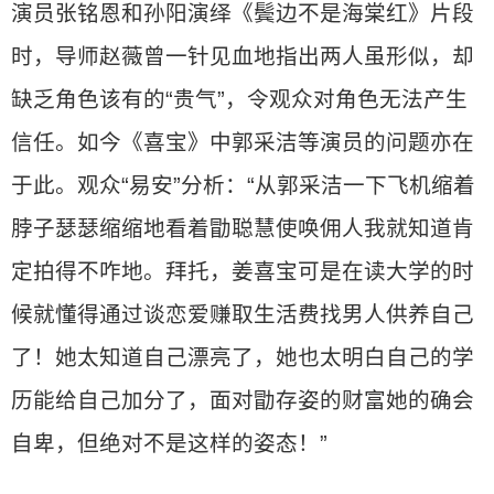
演员张铭恩和孙阳演绎《鬓边不是海棠红》片段
时，导师赵薇曾一针见血地指出两人虽形似，却
缺乏角色该有的“贵气”，令观众对角色无法产生
信任。如今《喜宝》中郭采洁等演员的问题亦在
于此。观众“易安”分析：“从郭采洁一下飞机缩着
脖子瑟瑟缩缩地看着勖聪慧使唤佣人我就知道肯
定拍得不咋地。拜托，姜喜宝可是在读大学的时
候就懂得通过谈恋爱赚取生活费找男人供养自己
了！她太知道自己漂亮了，她也太明白自己的学
历能给自己加分了，面对勖存姿的财富她的确会
自卑，但绝对不是这样的姿态！”