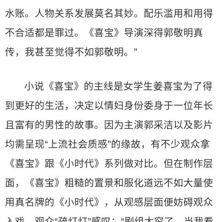
水账。人物关系发展莫名其妙。配乐滥用和用得
不合适都是罪过。《喜宝》导演深得郭敬明真
传，我甚至觉得不如郭敬明。”
小说《喜宝》的主线是女学生姜喜宝为了得
到更好的生活，决定以情妇身份委身于一位年长
且富有的男性的故事。因为主演郭采洁以及影片
均需呈现“上流社会质感”的缘故，有不少观众拿
《喜宝》跟《小时代》系列做对比。但在制作层
面，《喜宝》粗糙的置景和服化道远不如大量使
用真名牌的《小时代》，从观感层面便妨碍观众
入戏。观众“疏灯灯”感叹：“剧组太穷了，当我看