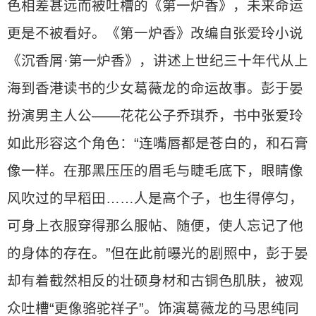
色相差甚远而被吐槽的《第一炉香》，未来命运
更是不被看好。《第一炉香》改编自张爱玲小说
《沉香屑·第一炉香》，讲述上世纪三十年代从上
海到香港读书的少女葛薇龙的命运故事。彭于晏
扮演男主人公——花花公子乔琪乔，书中张爱玲
如此形容这个角色：“连嘴唇都是苍白的，和石膏
像一样。在那黑压压的眉毛与睫毛底下，眼睛像
风吹过的早稻田……人是高个子，也生得停匀，
可身上衣服穿得那么服帖、随便，使人忘记了他
的身体的存在。”但在此前曝光的剧照中，彭于晏
却有着截然相反的壮硕身材和古铜色肌肤，被观
众吐槽“更像骆驼祥子”。饰演葛薇龙的马思纯同