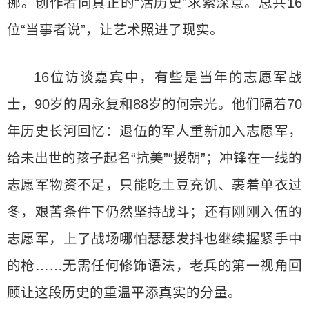
挪。创作者向真正的“活历史”求索深意。总共16
位“当事者说”，让艺术照进了现实。
16位访谈嘉宾中，有些是当年的志愿军战
士，90岁的周永复和88岁的何宗光。他们隔着70
年历史长河回忆：退伍的军人重新加入志愿军，
给未出世的孩子起名“抗美”“援朝”；冲锋在一线的
志愿军物资不足，只能吃土豆充饥、裹着单衣过
冬，艰苦条件下仍然坚持战斗；还有刚刚入伍的
志愿军，上了战场哪怕瑟瑟发抖也继续握紧手中
的枪……无需任何修饰语法，老兵的第一视角回
顾让这段历史的重温平添真实的分量。