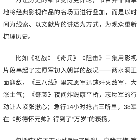
为让历史的细节变得更详尽，节目并非简单
地将经典影视作品的名场面进行叠加，而是以时
间为线索、以文献片的讲述为方式，为观众重新
梳理历史。
比如《初战》《奇兵》《阻击》三集用影视
片段串起了志愿军初入朝鲜的战况——两水洞正
面迎敌，《三八线》里志愿军迅速歼灭敌军，大
涨士气；《奇袭》夜间炸毁康平桥，志愿军的行
动让人紧张揪心；急行14小时抢占三所里，38军
在《彭德怀元帅》得到了“万岁”的褒扬。