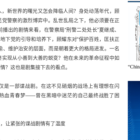
人，新世界的曙光又怎会降临人间？身处动荡年代，顾
民党警察的激烈博弈中。乱世乱局之下，他必须要在正
播出的剧情来看，在警察局“刑警二处处长”夏继成、
海地下党的引导和培养下，顾耀东对“保护百姓，匡扶正
偷、维护治安的层面，而是朝着更大的格局进发。一名
终实现从小善到大善的蜕变？他在未来的革命征程中如
“Ch
爱情？这也是剧集接下去的看点。
仅是一部谍战剧。在这不见硝烟的战场上有理想在闪
热血青春梦——曾在黑暗中迷茫的自己最终战胜了困
线，让紧张的谍战剧情有了温度