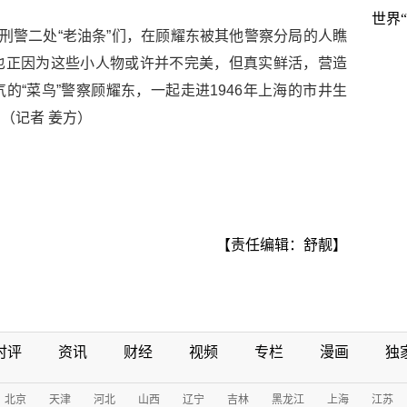
世界
局刑警二处“老油条”们，在顾耀东被其他警察分局的人瞧
也正因为这些小人物或许并不完美，但真实鲜活，营造
的“菜鸟”警察顾耀东，一起走进1946年上海的市井生
（记者 姜方）
【责任编辑：舒靓】
时评
资讯
财经
视频
专栏
漫画
独
北京
天津
河北
山西
辽宁
吉林
黑龙江
上海
江苏