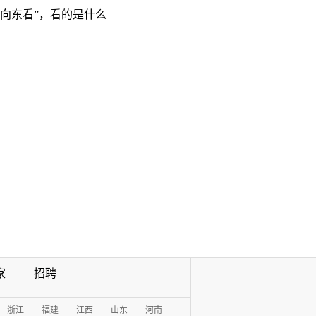
“向东看”，看的是什么
家
招聘
浙江
福建
江西
山东
河南