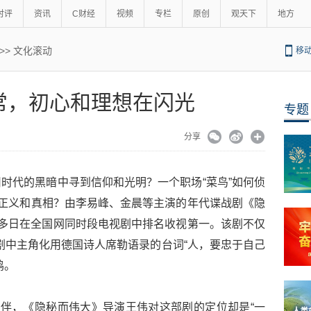
时评
资讯
C财经
视频
专栏
原创
观天下
地方
>>
文化滚动
移
常，初心和理想在闪光
专题
分享
时代的黑暗中寻到信仰和光明？一个职场“菜鸟”如何侦
得正义和真相？由李易峰、金晨等主演的年代谍战剧《隐
连续多日在全国网同时段电视剧中排名收视第一。该剧不仅
，剧中主角化用德国诗人席勒语录的台词“人，要忠于自己
鸣。
相伴，《隐秘而伟大》导演王伟对这部剧的定位却是“一