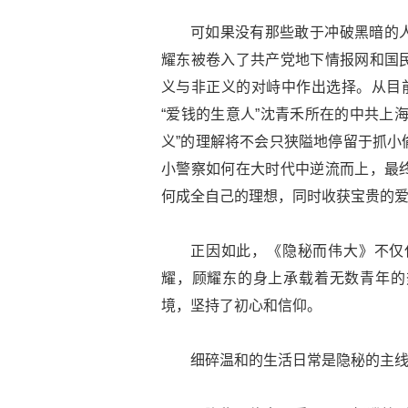
可如果没有那些敢于冲破黑暗的
耀东被卷入了共产党地下情报网和国
义与非正义的对峙中作出选择。从目前
“爱钱的生意人”沈青禾所在的中共上
义”的理解将不会只狭隘地停留于抓小
小警察如何在大时代中逆流而上，最
何成全自己的理想，同时收获宝贵的
正因如此，《隐秘而伟大》不仅
耀，顾耀东的身上承载着无数青年的
境，坚持了初心和信仰。
细碎温和的生活日常是隐秘的主