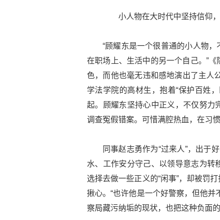
小人物在大时代中坚持信仰，
“顾耀东是一个很普通的小人物，
在职场上、生活中的另一个自己。”《
色，而他也毫无违和感地演出了主人公
学法学院的高材生，抱着“保护百姓，
起。顾耀东坚持心中正义，不仅努力
调查冤假错案。可惜满腔热血，在习
同事赵志勇作为“过来人”，出于
水、工作安分守己、以领导意志为转
选择去做一些正义的“闲事”，却被罚
揪心。“也许他是一个好警察，但他并
察局藏污纳垢的现状，也把这种负面