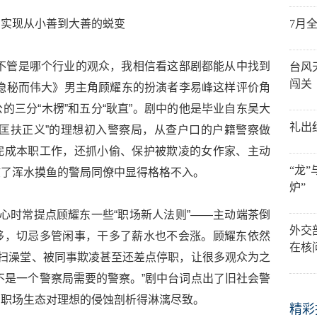
实现从小善到大善的蜕变
7月
不管是哪个行业的观众，我相信看这部剧都能从中找到
台风
闯关
隐秘而伟大》男主角顾耀东的扮演者李易峰这样评价角
的三分“木楞”和五分“耿直”。剧中的他是毕业自东吴大
礼出
匡扶正义”的理想初入警察局，从查户口的户籍警察做
完成本职工作，还抓小偷、保护被欺凌的女作家、主动
“龙
惯了浑水摸鱼的警局同僚中显得格格不入。
炉”
好心时常提点顾耀东一些“职场新人法则”——主动端茶倒
外交
移，切忌多管闲事，干多了薪水也不会涨。顾耀东依然
在核
打扫澡堂、被同事欺凌甚至还差点停职，让很多观众为之
不是一个警察局需要的警察。”剧中台词点出了旧社会警
的职场生态对理想的侵蚀剖析得淋漓尽致。
精彩