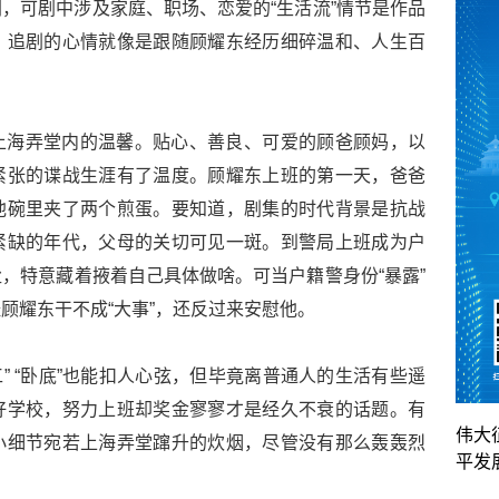
，可剧中涉及家庭、职场、恋爱的“生活流”情节是作品
。追剧的心情就像是跟随顾耀东经历细碎温和、人生百
上海弄堂内的温馨。贴心、善良、可爱的顾爸顾妈，以
紧张的谍战生涯有了温度。顾耀东上班的第一天，爸爸
他碗里夹了两个煎蛋。要知道，剧集的时代背景是抗战
紧缺的年代，父母的关切可见一斑。到警局上班成为户
，特意藏着掖着自己具体做啥。可当户籍警身份“暴露”
顾耀东干不成“大事”，还反过来安慰他。
特工” “卧底”也能扣人心弦，但毕竟离普通人的生活有些遥
好学校，努力上班却奖金寥寥才是经久不衰的话题。有
伟大
小细节宛若上海弄堂蹿升的炊烟，尽管没有那么轰轰烈
平发