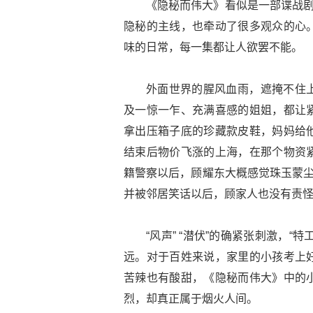
《隐秘而伟大》看似是一部谍战剧
隐秘的主线，也牵动了很多观众的心
味的日常，每一集都让人欲罢不能。
外面世界的腥风血雨，遮掩不住
及一惊一乍、充满喜感的姐姐，都让
拿出压箱子底的珍藏款皮鞋，妈妈给
结束后物价飞涨的上海，在那个物资
籍警察以后，顾耀东大概感觉珠玉蒙尘
并被邻居笑话以后，顾家人也没有责怪
“风声” “潜伏”的确紧张刺激，“
远。对于百姓来说，家里的小孩考上
苦辣也有酸甜，《隐秘而伟大》中的
烈，却真正属于烟火人间。