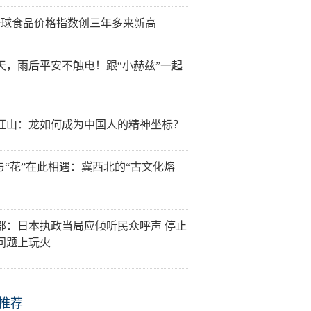
全球食品价格指数创三年多来新高
天，雨后平安不触电！跟“小赫兹”一起
红山：龙如何成为中国人的精神坐标？
”与“花”在此相遇：冀西北的“古文化熔
部：日本执政当局应倾听民众呼声 停止
问题上玩火
推荐