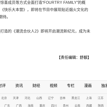
成员等方式全面打造“FOURTRY FAMILY”的概
了《快乐大本营》，即将在节目中展现贴近烟火文化的
期待。
打造的《潮流合伙人2》即将开启潮流新纪元，成为未
【责任编辑：舒靓】
时评
资讯
财经
视频
专栏
漫画
独
北京
天津
河北
山西
辽宁
吉林
黑龙江
上海
江苏
广东
广西
海南
重庆
四川
贵州
云南
西藏
陕西