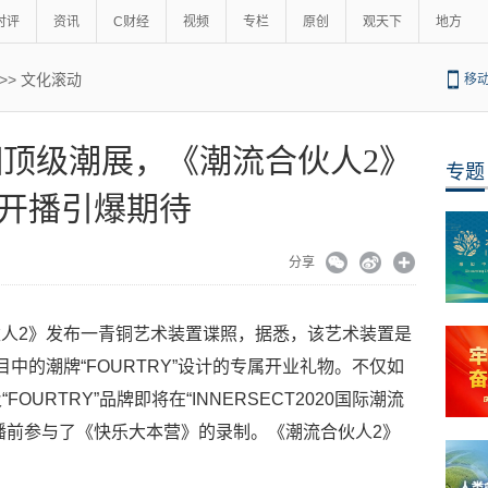
时评
资讯
C财经
视频
专栏
原创
观天下
地方
>>
文化滚动
移
顶级潮展，《潮流合伙人2》
专题
开播引爆期待
分享
人2》发布一青铜艺术装置谍照，据悉，该艺术装置是
为节目中的潮牌“FOURTRY”设计的专属开业礼物。不仅如
“FOURTRY”品牌即将在“INNERSECT2020国际潮流
播前参与了《快乐大本营》的录制。《潮流合伙人2》