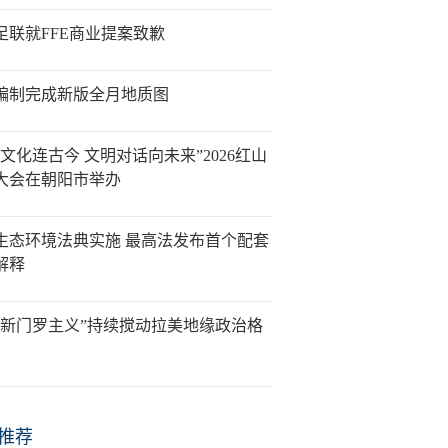
足联就FFE商业提案致歉
编制完成新版全月地质图
山文化连古今 文明对话向未来”2026红山
大会在朝阳市举办
生态环境法典实施 最高法发布首个配套
解释
“新门罗主义”持续搅动拉美地缘政治格
推荐