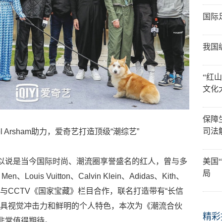
国际
我国
“红
文化
保障
司法
 Arsham助力，爱奇艺打造顶级“潮综艺”
美国
m，他可以说是当今国际时尚、潮流圈享誉盛名的红人，曾与多
局
uis Vuitton、Calvin Klein、Adidas、Kith、
年还曾与CCTV《国家宝藏》栏目合作，联名打造带有“长信
极具视觉冲击力和鲜明的个人特色，本次为《潮流合伙
精彩
非常值得期待。