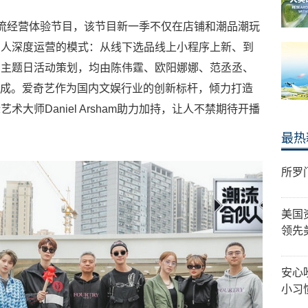
流经营体验节目，该节目新一季不仅在店铺和潮品潮玩
艺人深度运营的模式：从线下选品线上小程序上新、到
到主题日活动策划，均由陈伟霆、欧阳娜娜、范丞丞、
自完成。爱奇艺作为国内文娱行业的创新标杆，倾力打造
大师Daniel Arsham助力加持，让人不禁期待开播
最热
所罗
美国
领先
安心
小习