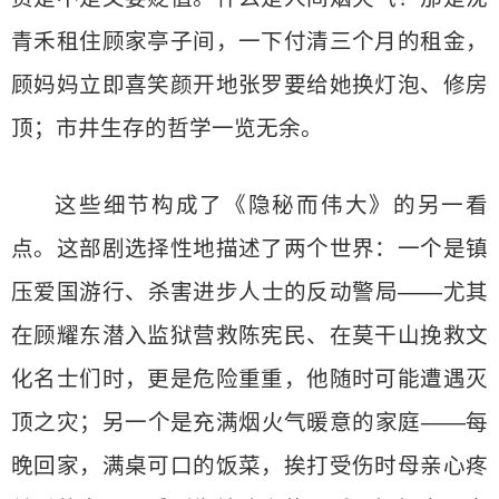
青禾租住顾家亭子间，一下付清三个月的租金，
顾妈妈立即喜笑颜开地张罗要给她换灯泡、修房
顶；市井生存的哲学一览无余。
这些细节构成了《隐秘而伟大》的另一看
点。这部剧选择性地描述了两个世界：一个是镇
压爱国游行、杀害进步人士的反动警局——尤其
在顾耀东潜入监狱营救陈宪民、在莫干山挽救文
化名士们时，更是危险重重，他随时可能遭遇灭
顶之灾；另一个是充满烟火气暖意的家庭——每
晚回家，满桌可口的饭菜，挨打受伤时母亲心疼