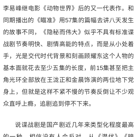
李易峰继电影《动物世界》后的又一代表作。和
同期播出的《瞄准》用57集的篇幅去讲八天发生
的故事不同，《隐秘而伟大》似乎不具有标准谍
战剧节奏明快、剧情高能的特点，而是从小处着
手，光是交代时代背景和刻画顾耀东这个人物的
基本面就花去至少五集的长度，前15集甚至把主
角光环全部放在王泷正和金晨饰演的两位地下党
身上，但就是这样不紧不慢的节奏反倒让不少观
众直呼上瘾，追剧追到停不下来。
说谍战剧是国产剧近几年来类型化程度最高
的一种，相信没有人会反对。从《潜伏》《暗