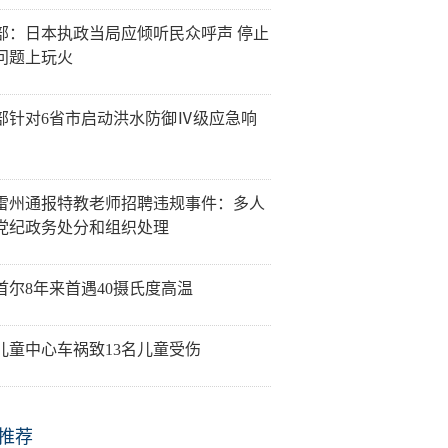
部：日本执政当局应倾听民众呼声 停止
问题上玩火
部针对6省市启动洪水防御Ⅳ级应急响
雷州通报特教老师招聘违规事件：多人
党纪政务处分和组织处理
首尔8年来首遇40摄氏度高温
儿童中心车祸致13名儿童受伤
推荐