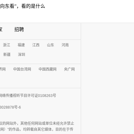
“向东看”，看的是什么
家
招聘
浙江
福建
江西
山东
河南
新疆
深圳
济网
中国台湾网
中国西藏网
央广网
网络传播视听节目许可证0108263号
3028878号-6
协议的网站外，其他任何网站或单位未经允许禁止
日报网）”的作品，均转载自其它媒体，目的在于传