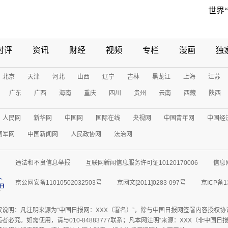
世界
时评
资讯
财经
视频
专栏
漫画
独
北京
天津
河北
山西
辽宁
吉林
黑龙江
上海
江苏
广东
广西
海南
重庆
四川
贵州
云南
西藏
陕西
人民网
新华网
中国网
国际在线
央视网
中国青年网
中国经
国军网
中国新闻网
人民政协网
法治网
违法和不良信息举报
互联网新闻信息服务许可证10120170006
信息
京公网安备11010502032503号
京网文[2011]0283-097号
京ICP备1
权说明：凡注明来源为“中国日报网：XXX（署名）”，除与中国日报网签署内容授权
者必究。如需使用，请与010-84883777联系；凡本网注明“来源：XXX（非中国