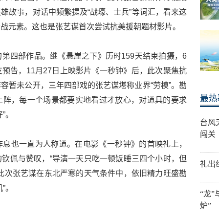
雄故事，对话中频繁提及“战壕、士兵”等词汇，看来这
枪战元素。这也是张艺谋首次尝试抗美援朝题材影片。
第四部作品。继《悬崖之下》历时159天结束拍摄，6
预告，11月27日上映影片《一秒钟》后，此次聚焦抗
容暂未公开，三年四部戏的张艺谋堪称业界“劳模”。勘
最热
上阵，每一个场景都要实地看过才放心，对道具的要求
”。
台风
闯关
作息也一直为人称道。在电影《一秒钟》的首映礼上，
钦佩与赞叹，“导演一天只吃一顿饭睡三四个小时，但
礼出
此次张艺谋在东北严寒的天气条件中，依旧精力旺盛勘
”。
“龙
炉”