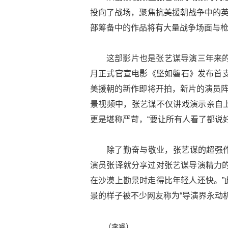
投向了战场，聚焦抗美援朝战争中的英
部筹备中的作品将有大量战争场面与
这部影片也是张艺谋导演三年来的
月正式官宣电影《坚如磐石》发布首支
美援朝的新作即将开拍，新片的演员阵
景视频中，张艺谋不仅讲戏演示亲自
更是堪称严苛，“要让所有人看了都说好
除了勤奋与敬业，张艺谋的超强
演员张译就分享过对张艺谋导演精力的
在沙漠上勘景时走得比年轻人还快。”
景的样子被不少网友称为“导演界永动机
（李睿）