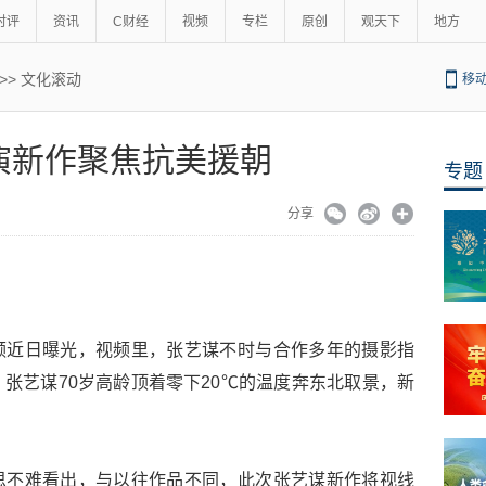
时评
资讯
C财经
视频
专栏
原创
观天下
地方
>>
文化滚动
移
演新作聚焦抗美援朝
专题
分享
频近日曝光，视频里，张艺谋不时与合作多年的摄影指
张艺谋70岁高龄顶着零下20℃的温度奔东北取景，新
思不难看出，与以往作品不同，此次张艺谋新作将视线