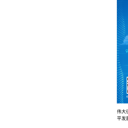
伟大
平发