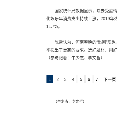
国家统计局数据显示，除去受疫情影
化娱乐年消费支出持续上涨，2019年达
11.7%。
陈雷认为，河南春晚的“出圈”现
平提出了更高的要求。选好题材、用
（参与记者：牛少杰、李文哲）
1
2
3
4
5
6
7
下一页
（牛少杰、李文哲）