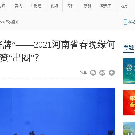
时评
资讯
C财经
视频
专栏
原创
观天下
地方
>>
轮播图
移
好牌”——2021河南省春晚缘何
专题
赞“出圈”？
分享