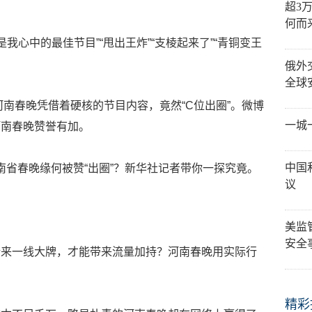
超3
何而
是我心中的最佳节目”“甩出王炸”“支棱起来了”“青铜变王
俄外
全球
河南春晚凭借着硬核的节目内容，竟然“C位出圈”。微博
一城
河南春晚赞誉有加。
中国
1河南省春晚缘何被赞“出圈”？新华社记者带你一探究竟。
议
美监
安全
请来一线大牌，才能带来流量加持？河南春晚用实际行
精彩