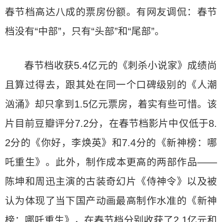
春节档高达八成的票房份额。有网友调侃：春节
档没有“中部”，只有“头部”和“尾部”。
春节档收获5.4亿元的《刺杀小说家》成绩尚
且算过得去，跟其处在同一个口碑级别的《人潮
汹涌》却只拿到1.5亿元票房，着实有些可惜。该
片目前豆瓣评分7.2分，在春节档影片中仅低于8.
2分的《你好，李焕英》和7.4分的《新神榜：哪
吒重生》。此外，制作成本更高的两部作品——
陈坤和周迅主演的古装奇幻片《侍神令》以及被
认为体现了当下国产动画最高制作水准的《新神
榜：哪吒重生》，在春节档分别收获了2.1亿元和