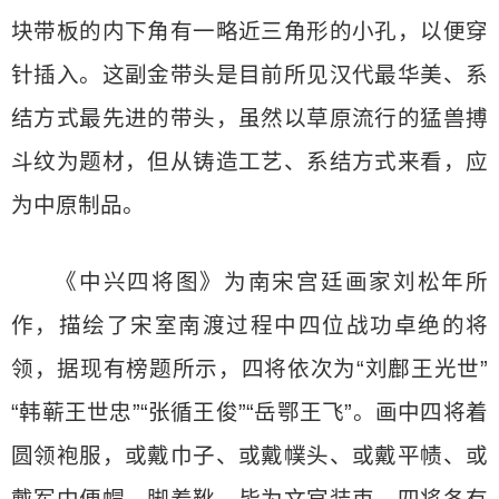
块带板的内下角有一略近三角形的小孔，以便穿
针插入。这副金带头是目前所见汉代最华美、系
结方式最先进的带头，虽然以草原流行的猛兽搏
斗纹为题材，但从铸造工艺、系结方式来看，应
为中原制品。
《中兴四将图》为南宋宫廷画家刘松年所
作，描绘了宋室南渡过程中四位战功卓绝的将
领，据现有榜题所示，四将依次为“刘鄜王光世”
“韩蕲王世忠”“张循王俊”“岳鄂王飞”。画中四将着
圆领袍服，或戴巾子、或戴幞头、或戴平帻、或