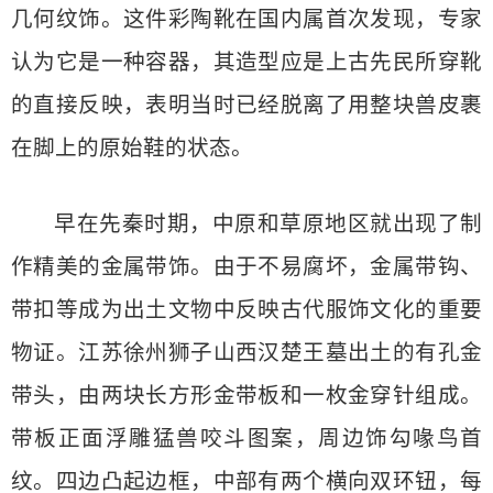
几何纹饰。这件彩陶靴在国内属首次发现，专家
认为它是一种容器，其造型应是上古先民所穿靴
的直接反映，表明当时已经脱离了用整块兽皮裹
在脚上的原始鞋的状态。
早在先秦时期，中原和草原地区就出现了制
作精美的金属带饰。由于不易腐坏，金属带钩、
带扣等成为出土文物中反映古代服饰文化的重要
物证。江苏徐州狮子山西汉楚王墓出土的有孔金
带头，由两块长方形金带板和一枚金穿针组成。
带板正面浮雕猛兽咬斗图案，周边饰勾喙鸟首
纹。四边凸起边框，中部有两个横向双环钮，每