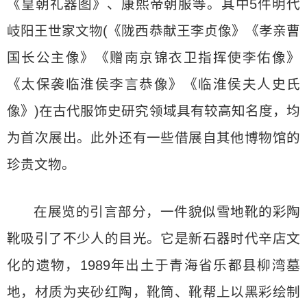
《皇朝礼器图》、康熙帝朝服等。其中5件明代
岐阳王世家文物(《陇西恭献王李贞像》《孝亲曹
国长公主像》《赠南京锦衣卫指挥使李佑像》
《太保袭临淮侯李言恭像》《临淮侯夫人史氏
像》)在古代服饰史研究领域具有较高知名度，均
为首次展出。此外还有一些借展自其他博物馆的
珍贵文物。
在展览的引言部分，一件貌似雪地靴的彩陶
靴吸引了不少人的目光。它是新石器时代辛店文
化的遗物，1989年出土于青海省乐都县柳湾墓
地，材质为夹砂红陶，靴筒、靴帮上以黑彩绘制