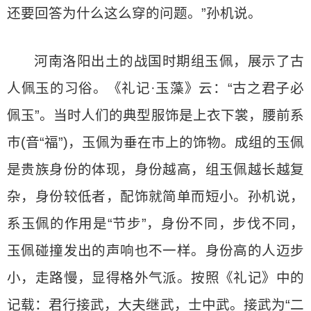
还要回答为什么这么穿的问题。”孙机说。
河南洛阳出土的战国时期组玉佩，展示了古
人佩玉的习俗。《礼记·玉藻》云：“古之君子必
佩玉”。当时人们的典型服饰是上衣下裳，腰前系
巿(音“福”)，玉佩为垂在巿上的饰物。成组的玉佩
是贵族身份的体现，身份越高，组玉佩越长越复
杂，身份较低者，配饰就简单而短小。孙机说，
系玉佩的作用是“节步”，身份不同，步伐不同，
玉佩碰撞发出的声响也不一样。身份高的人迈步
小，走路慢，显得格外气派。按照《礼记》中的
记载：君行接武，大夫继武，士中武。接武为“二