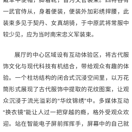
戴军中便帽，脚着靴，皆为文官装束。四将各有
一武官侍从，身着便装，便装外加彩绣捍腰，此
装束多见于契丹、女真胡骑，于中原武将常服中
较少见，应为当时南宋忠义军装束。
展厅的中心区域设有互动体验区，将古代服
饰文化与现代科技有机结合，带给观众有趣的体
验。一个柱坊结构的闭合式沉浸空间里，以万花
筒形式展现了古代服饰中提取的花纹图案，让观
众沉浸于流光溢彩的“华纹锦绣”中。多媒体互动
“换衣镜”能让人过一把穿越的瘾，格外受观众欢
迎。站在智能电子屏前挥挥手，屏幕中的自己就