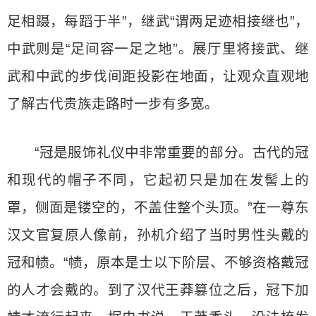
足相蹑，每蹈于半”，继武“谓两足迹相接继也”，
中武则是“足间容一足之地”。展厅里将接武、继
武和中武的步伐间距投影在地面，让观众直观地
了解古代贵族走路时一步有多宽。
“冠是服饰礼仪中非常重要的部分。古代的冠
和现代的帽子不同，它起初只是加在发髻上的
罩，侧面是镂空的，不盖住整个头顶。”在一尊东
汉文官复原人像前，孙机介绍了当时男性头戴的
冠和帻。“帻，原本是士以下阶层、不够资格戴冠
的人才会戴的。到了汉代王莽篡位之后，冠下加