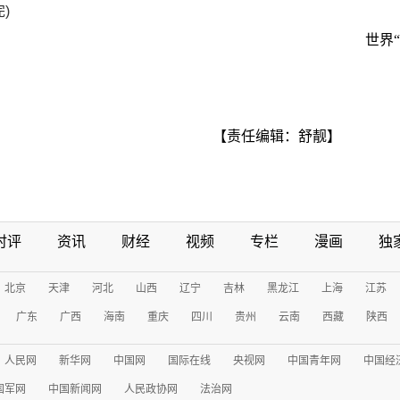
)
世界
【责任编辑：舒靓】
时评
资讯
财经
视频
专栏
漫画
独
北京
天津
河北
山西
辽宁
吉林
黑龙江
上海
江苏
广东
广西
海南
重庆
四川
贵州
云南
西藏
陕西
人民网
新华网
中国网
国际在线
央视网
中国青年网
中国经
国军网
中国新闻网
人民政协网
法治网