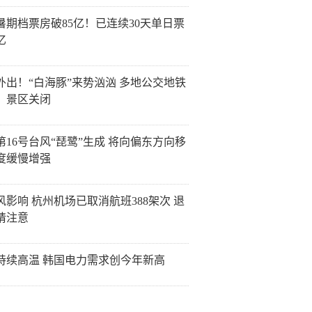
26暑期档票房破85亿！已连续30天单日票
亿
外出！“白海豚”来势汹汹 多地公交地铁
、景区关闭
第16号台风“琵鹭”生成 将向偏东方向移
度缓慢增强
风影响 杭州机场已取消航班388架次 退
请注意
持续高温 韩国电力需求创今年新高