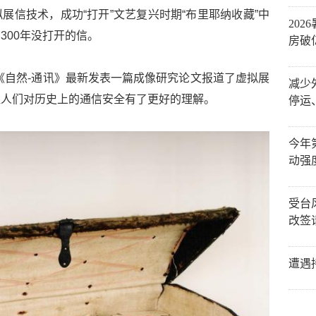
展信技术，成功“打开”文艺复兴时期“布里耶纳收藏”中
20
300年没打开的信。
房破
《自然-通讯》最新发表一篇成像研究论文报道了虚拟展
减少
让人们对历史上的通信安全有了更好的理解。
停运
今年
动强
受台
改签
遭遇