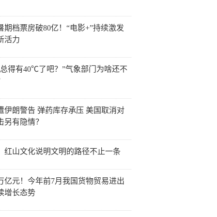
6暑期档票房破80亿！“电影+”持续激发
新活力
天总得有40℃了吧？”气象部门为啥还不
？
遭伊朗警告 弹药库存承压 美国取消对
击另有隐情？
：红山文化说明文明的路径不止一条
0万亿元！今年前7月我国货物贸易进出
续增长态势