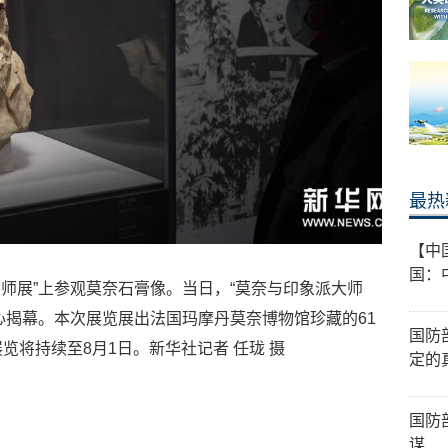
最热
【中
国：
大师展”上参观莫奈石膏像。当日，“莫奈与印象派大师
心揭幕。本次展览展出法国玛摩丹莫奈博物馆珍藏的61
国防
览将持续至8月1日。新华社记者 任珑 摄
定的
国防
谋