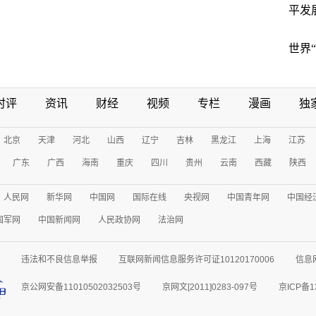
平发
世界
时评
资讯
财经
视频
专栏
漫画
独
北京
天津
河北
山西
辽宁
吉林
黑龙江
上海
江苏
广东
广西
海南
重庆
四川
贵州
云南
西藏
陕西
人民网
新华网
中国网
国际在线
央视网
中国青年网
中国经
国军网
中国新闻网
人民政协网
法治网
违法和不良信息举报
互联网新闻信息服务许可证10120170006
信息
京公网安备11010502032503号
京网文[2011]0283-097号
京ICP备1