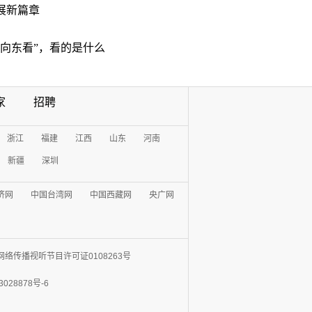
展新篇章
“向东看”，看的是什么
家
招聘
浙江
福建
江西
山东
河南
新疆
深圳
济网
中国台湾网
中国西藏网
央广网
网络传播视听节目许可证0108263号
3028878号-6