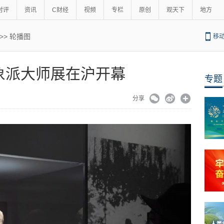
时评
资讯
C财经
视频
专栏
原创
观天下
地方
>>
轮播图
移
象派大师展在沪开幕
专题
分享