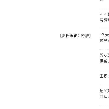
202
消费
“今
【责任编辑：舒靓】
预警
盟友
伊袭
王巍
超3
口延