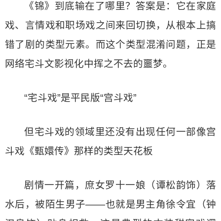
《锦》到底输在了哪里？答案是：它在家庭
戏、言情戏和职场戏之间来回切换，从根本上搞
错了剧的类型元素。而这个类型混淆问题，正是
网络宅斗文影视化中挥之不去的噩梦。
“宅斗戏”是平民版“宫斗戏”
但宅斗戏的领域里还没有出现任何一部像宫
斗戏《甄嬛传》那样的类型天花板
剧情一开篇，庶女罗十一娘（谭松韵饰）落
水后，被陌生男子——也就是男主角徐令宜（钟