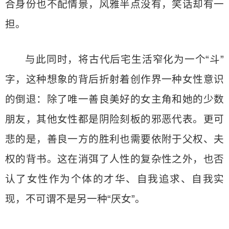
合身份也不配情景，风雅半点没有，笑话却有一
担。
与此同时，将古代后宅生活窄化为一个“斗”
字，这种想象的背后折射着创作界一种女性意识
的倒退：除了唯一善良美好的女主角和她的少数
朋友，其他女性都是阴险刻板的邪恶代表。更可
悲的是，善良一方的胜利也需要依附于父权、夫
权的背书。这在消弭了人性的复杂性之外，也否
认了女性作为个体的才华、自我追求、自我实
现，不可谓不是另一种“厌女”。