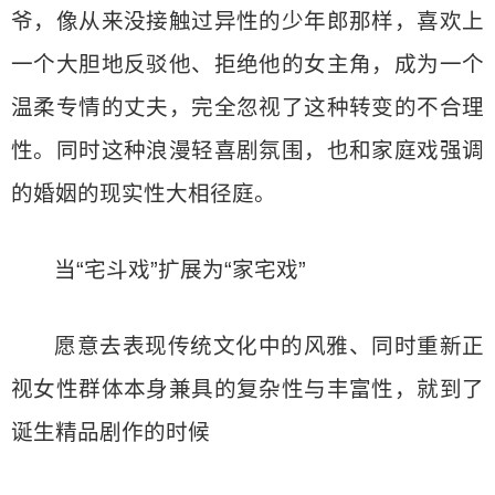
爷，像从来没接触过异性的少年郎那样，喜欢上
一个大胆地反驳他、拒绝他的女主角，成为一个
温柔专情的丈夫，完全忽视了这种转变的不合理
性。同时这种浪漫轻喜剧氛围，也和家庭戏强调
的婚姻的现实性大相径庭。
当“宅斗戏”扩展为“家宅戏”
愿意去表现传统文化中的风雅、同时重新正
视女性群体本身兼具的复杂性与丰富性，就到了
诞生精品剧作的时候