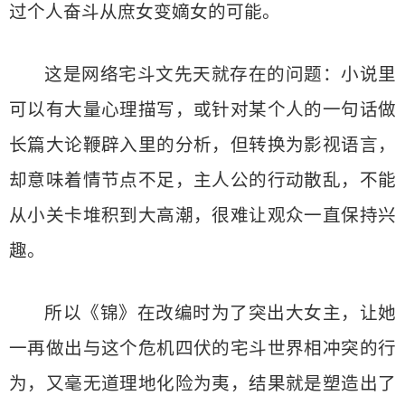
过个人奋斗从庶女变嫡女的可能。
这是网络宅斗文先天就存在的问题：小说里
可以有大量心理描写，或针对某个人的一句话做
长篇大论鞭辟入里的分析，但转换为影视语言，
却意味着情节点不足，主人公的行动散乱，不能
从小关卡堆积到大高潮，很难让观众一直保持兴
趣。
所以《锦》在改编时为了突出大女主，让她
一再做出与这个危机四伏的宅斗世界相冲突的行
为，又毫无道理地化险为夷，结果就是塑造出了