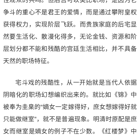
性观众的共鸣。但后宫可以类比职场，是因为它
争斗的重心不是君王的爱情，而是通过攀附皇权
获得权力，实现阶层飞跃。而贵族家庭的后宅显
然要生活化、散漫化得多，无论金钱、资源和阶
层划分都不能和残酷的宫廷生活相比，并不具备
天然的职场特征。
宅斗戏的残酷性，从一开始就是当代人依据
阴暗化的职场幻想编织出来的。就比如《锦》中
被奉为圭臬的“嫡女一定嫁得好，庶女想嫁得好就
只能做继室”，就不是普遍现象。明清时原配是庶
女而继室是嫡女的例子不在少数。《红楼梦》中