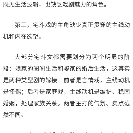
既无生活逻辑，也缺乏戏剧魅力的角色。
第三，宅斗戏的主角缺少真正贯穿的主线动
机和内在欲望。
大部分宅斗文都需要划分为两个明显的阶
段：娘家的闺阁生活和婆家的婚后生活，这其实
是两种类型剧的嫁接：前者是言情戏，主线动机
是择偶；后者是家庭戏，主线动机是维护、稳固
婚姻，处理家族关系。两者主打的气氛、卖点截
然不同。