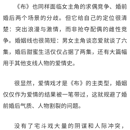
《布》也同样面临女主角的求偶竞争、婚前
婚后两个场景的分歧。但它给自己的定位很清
楚：突出浪漫与激情，而非抢夺配偶的雌性竞
争。婚姻线也很简短：男女主角谈恋爱就谈了六
集，婚后甜蜜生活仅仅占据了两集，还有大篇幅
用于其他支线人物的爱情史。
很显然，爱情戏才是《布》的主类型，婚姻
仅仅作为爱情的结果被一笔带过，这就规避了婚
前婚后气质、人物割裂的问题。
没有了宅斗戏大量的阴谋和人际冲突，