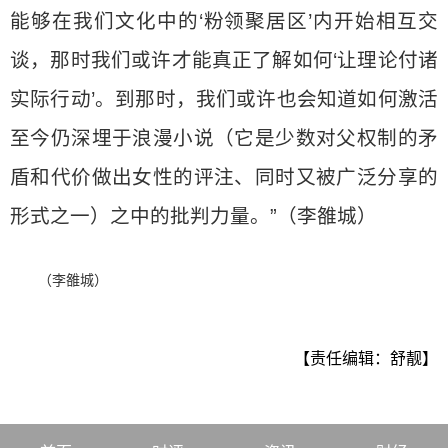
能够在我们文化中的‘粉领聚居区’内开始相互交
谈，那时我们或许才能真正了解如何‘让理论付诸
实际行动’。到那时，我们或许也会知道如何激活
至今仍深埋于浪漫小说（它是少数对父权制的矛
盾和代价做出女性的评注、同时又被广泛分享的
形式之一）之中的批判力量。”（李雒城）
（李雒城）
【责任编辑：舒靓】