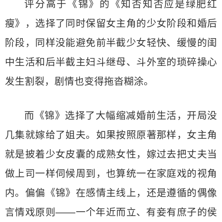
评分高于《锦》的《知否知否应是绿肥红
瘦》，选择了同时保留女主角的少女阶段和婚后
阶段，同样没能避免前半截少女轻快、缓慢的闺
中生活和后半截主妇斗继母、斗外室的琐碎操心
发生割裂，剧情也变得拖沓糊涂。
而《锦》选择了大幅缩减婚前生活，开局没
几集就嫁给了姐夫。如果按照原著那样，女主角
就是披着少女皮囊的成熟女性，嫁过去把丈夫当
做上司一样伺候周到，也算统一在家庭戏的视角
内。偏偏《锦》在感情主线上，还是遵循的偶像
言情戏原则——一个年近而立、有妾有庶子的侯