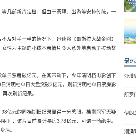
》等几部新片定档，但由于祭拜、出游等安排传统，一
。
片不及对手一半的情况下，迅速将《哥斯拉大战金刚》
、女性为主题的小成本亲情片令人意外地启动了拉动整
最热
续单日票房破亿元，在其带动下，今年清明档电影创下
沙漠
3日清明档单日大盘突破3亿元，刷新清明档单日票房影
元，再次刷新纪录。
所罗
9年6.98亿元的同档期旧纪录显得十分惹眼。档期冠军无疑
伊朗
姐》，该片目前累计票房3.78亿元，可谓一骑绝尘。
在身后。
潮涌