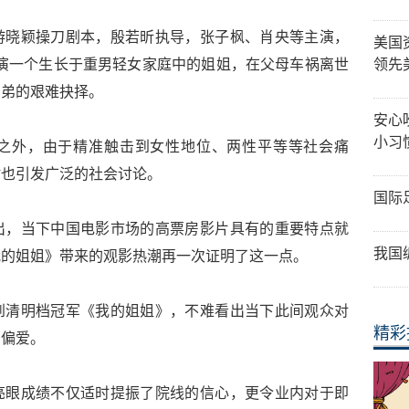
游晓颖操刀剧本，殷若昕执导，张子枫、肖央等主演，
美国
饰演一个生长于重男轻女家庭中的姐姐，在父母车祸离世
领先
弟弟的艰难抉择。
安心
小习
之外，由于精准触击到女性地位、两性平等等社会痛
时也引发广泛的社会讨论。
国际
出，当下中国电影市场的高票房影片具有的重要特点就
我国
我的姐姐》带来的观影热潮再一次证明了这一点。
到清明档冠军《我的姐姐》，不难看出当下此间观众对
精彩
的偏爱。
亮眼成绩不仅适时提振了院线的信心，更令业内对于即