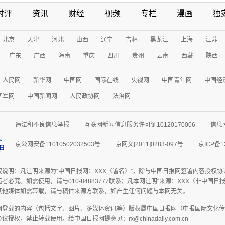
时评
资讯
财经
视频
专栏
漫画
独
北京
天津
河北
山西
辽宁
吉林
黑龙江
上海
江苏
广东
广西
海南
重庆
四川
贵州
云南
西藏
陕西
人民网
新华网
中国网
国际在线
央视网
中国青年网
中国经
国军网
中国新闻网
人民政协网
法治网
违法和不良信息举报
互联网新闻信息服务许可证10120170006
信息
京公网安备11010502032503号
京网文[2011]0283-097号
京ICP备1
权说明：凡注明来源为“中国日报网：XXX（署名）”，除与中国日报网签署内容授权
者必究。如需使用，请与010-84883777联系；凡本网注明“来源：XXX（非中国
其他媒体如需转载，请与稿件来源方联系，如产生任何问题与本网无关。
网登载的内容（包括文字、图片、多媒体资讯等）版权属中国日报网（中报国际文化传
授权，禁止转载使用。给中国日报网提意见：rx@chinadaily.com.cn