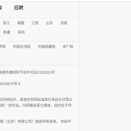
家
招聘
浙江
福建
江西
山东
河南
新疆
深圳
济网
中国台湾网
中国西藏网
央广网
网络传播视听节目许可证0108263号
3028878号-6
协议的网站外，其他任何网站或单位未经允许禁止
日报网）”的作品，均转载自其它媒体，目的在于传
媒（北京）有限公司）独家所有使用。 未经中