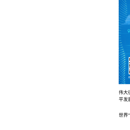
伟大
平发
世界