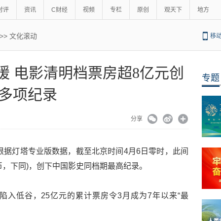
时评
资讯
C财经
视频
专栏
原创
观天下
地方
>>
文化滚动
移
回暖 电影清明档票房超8亿元创
专题
多项纪录
分享
凯)根据灯塔专业版数据，截至北京时间4月6日零时，此间
民币，下同)，创下中国影史同档期最高纪录。
入低谷，25亿元的累计票房令3月成为7年以来“最