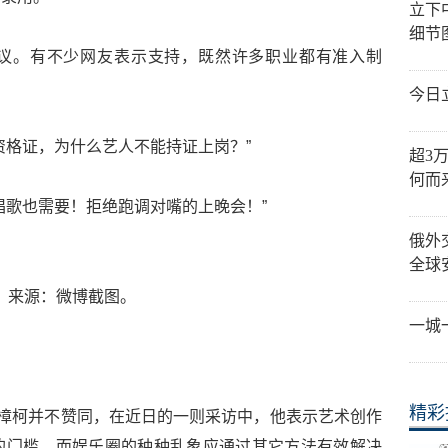
立下
细节
议。有不少网友表示支持，既然许多职业都有准入制
今日
资格证，为什么艺人不能持证上岗？”
超3
何而
唱歌也需要！拒绝跑调对嘴的上晚会！”
俄外
全球
来源：微博截图。
一城
精彩
贾樟柯并不赞同，在近日的一则采访中，他表示艺术创作
的门槛，而娱乐圈的种种乱象应通过其它方法有效解决