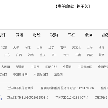
【责任编辑：徐子茗】
时评
资讯
财经
视频
专栏
漫画
独
北京
天津
河北
山西
辽宁
吉林
黑龙江
上海
江苏
广东
广西
海南
重庆
四川
贵州
云南
西藏
陕西
人民网
新华网
中国网
国际在线
央视网
中国青年网
中国经
国军网
中国新闻网
人民政协网
法治网
违法和不良信息举报
互联网新闻信息服务许可证10120170006
信息
京公网安备11010502032503号
京网文[2011]0283-097号
京ICP备1