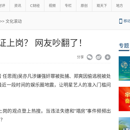
时评
资讯
C财经
视频
专栏
原创
观天下
地方
>>
文化滚动
移
证上岗？ 网友吵翻了！
专题
分享
记者 任思雨)吴亦凡涉嫌强奸罪被批捕、郑爽因偷逃税被处
最近一段时间的娱乐圈地震，让明星艺人的准入门槛问
岗的观点登上热搜。当违法失德和“塌房”事件频频出
吗？