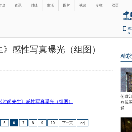
时政
资讯
财经
生活
图片
视频
专栏
双语
移
体
生》感性写真曝光（组图）
精彩
俯瞰
燕翼
通
5
6
7
8
9
10
下一页
>>|