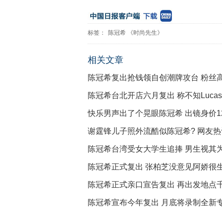
标签：
陈冠希
《时尚先生》
相关文章
陈冠希复出抢钱领自创潮牌攻台 粉丝
陈冠希台北开店六月复出 称不知Luca
快乐男声出了个晃眼陈冠希 出镜身价120
谢霆锋儿子照外流酷似陈冠希? 网友
陈冠希台湾受女大学生追捧 男生视其为
陈冠希正式复出 张柏芝没意见阿娇很
陈冠希正式亲口宣告复出 再出发地点
陈冠希宣布今年复出 月底将录制全新