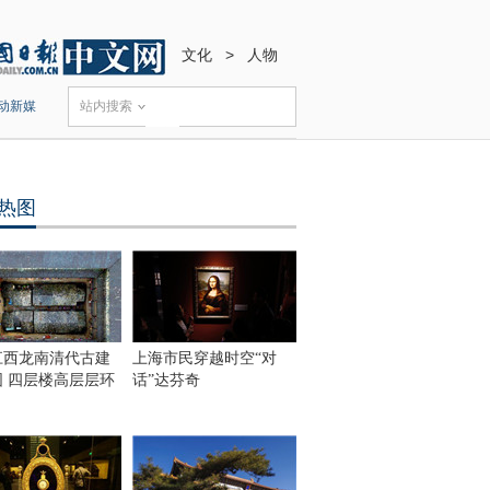
文化
>
人物
动新媒
站内搜索
热图
江西龙南清代古建
上海市民穿越时空“对
围 四层楼高层层环
话”达芬奇