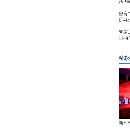
法国
曾有
价4
80
11
精彩
新时