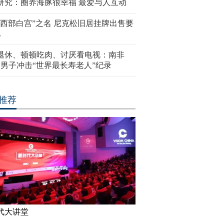
研究：圈养海豚很幸福 最爱与人互动
“西部白宫”之名 尼克松旧居挂牌出售要
亿
岁退休、顿顿吃肉、讨厌看电视：南非
4岁男子冲击“世界最长寿老人”纪录
推荐
代大讲堂