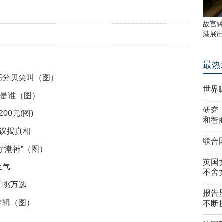
故宫
港展
最热
高分贝尖叫（图）
世界
s是谁（图）
研究
0元(图)
和智
热议揭真相
联合
“潮神”（图）
英国
生气
不舍
千挑万选
报告
专辑（图）
不断