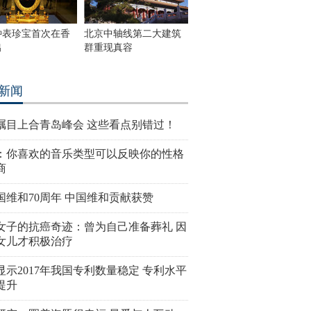
钟表珍宝首次在香
北京中轴线第二大建筑
出
群重现真容
新闻
瞩目上合青岛峰会 这些看点别错过！
：你喜欢的音乐类型可以反映你的性格
商
国维和70周年 中国维和贡献获赞
女子的抗癌奇迹：曾为自己准备葬礼 因
女儿才积极治疗
显示2017年我国专利数量稳定 专利水平
提升