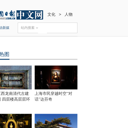
文化
>
人物
动新媒
站内搜索
热图
江西龙南清代古建
上海市民穿越时空“对
围 四层楼高层层环
话”达芬奇