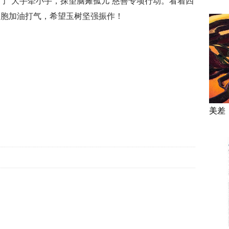
了“大手牵小手，探望脑瘫孤儿”慈善专项行动。看着四
同胞加油打气，希望玉树坚强振作！
美差