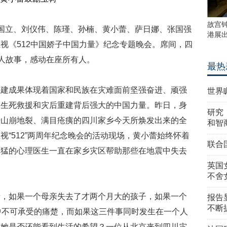
故宫
，张国立、刘仪伟、陈瑾、孙楠、黄小蕾、萨日娜、张国强
港展
视《512中国娇子中国力量》纪念专题晚会。席间，四
动人故事，感动在座所有人。
最热
重建成果体现着国家和民族在灾难面前坚强奋进、顽强
世界
了生死救援和灾后重建背后强大的中国力量。昨日，身
研究
经山崩地裂、满目疮痍的四川家乡今天所焕发出来的全
和智
“512”两周年纪念晚会的活动现场，黄小蕾始终怀着
联合
刘猛的心理医生一直在家乡灾区帮助那些在地震中失去
英国
不舍
亲，如果一个母亲失去了才两个月大的孩子，如果一个
报告
不断
中不可承受的痛楚，而如果这三件事同时发生在一个人
，她是否还能看到生活的希望？一位从北京来到四川灾