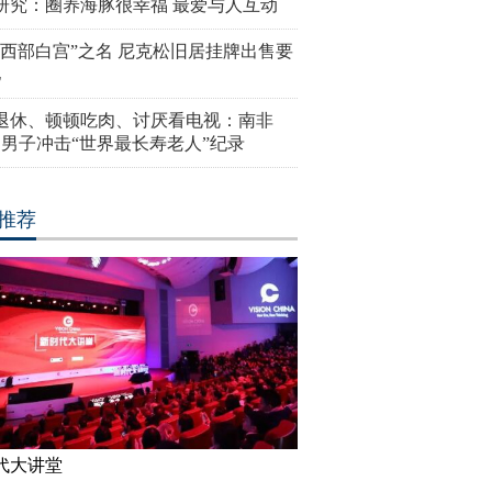
研究：圈养海豚很幸福 最爱与人互动
“西部白宫”之名 尼克松旧居挂牌出售要
亿
岁退休、顿顿吃肉、讨厌看电视：南非
4岁男子冲击“世界最长寿老人”纪录
推荐
代大讲堂