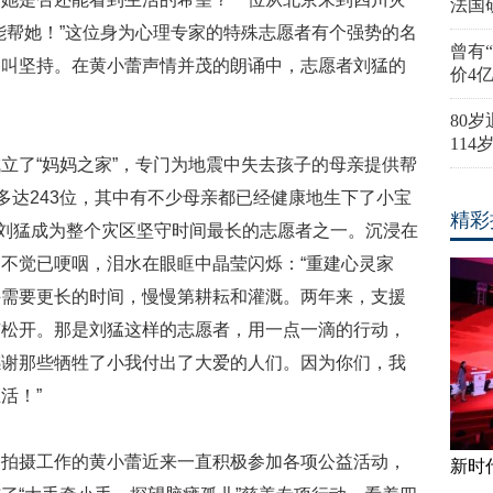
法国
能帮她！”这位身为心理专家的特殊志愿者有个强势的名
曾有
，叫坚持。在黄小蕾声情并茂的朗诵中，志愿者刘猛的
价4
80
11
立了“妈妈之家”，专门为地震中失去孩子的母亲提供帮
多达243位，其中有不少母亲都已经健康地生下了小宝
精彩
让刘猛成为整个灾区坚守时间最长的志愿者之一。沉浸在
不觉已哽咽，泪水在眼眶中晶莹闪烁：“重建心灵家
许需要更长的时间，慢慢第耕耘和灌溉。两年来，支援
有松开。那是刘猛这样的志愿者，用一点一滴的行动，
感谢那些牺牲了小我付出了大爱的人们。因为你们，我
活！”
》拍摄工作的黄小蕾近来一直积极参加各项公益活动，
新时