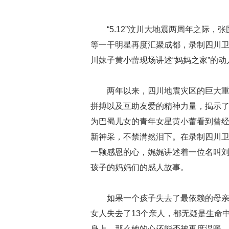
“5.12”汶川大地震两周年之际
等一干明星再度汇聚成都，录制四川卫
川妹子黄小蕾现场讲述“妈妈之家”的
两年以来，四川地震灾区的巨大
拼搏以及互助友爱的精神力量，揭示
为巴蜀儿女的青年女星黄小蕾看到曾
新神采，不禁潸然泪下。在录制四川卫视
一颗感恩的心，娓娓讲述着一位名叫
孩子的妈妈们的感人故事。
如果一个孩子失去了最依赖的母
女人失去了13个亲人，都无疑是生命
身上，那么她的心还能否被再度温暖