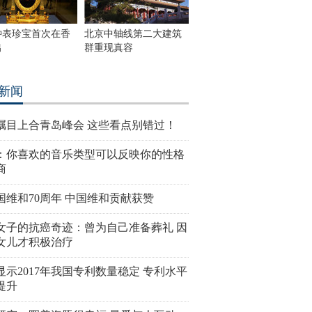
钟表珍宝首次在香
北京中轴线第二大建筑
出
群重现真容
新闻
瞩目上合青岛峰会 这些看点别错过！
：你喜欢的音乐类型可以反映你的性格
商
国维和70周年 中国维和贡献获赞
女子的抗癌奇迹：曾为自己准备葬礼 因
女儿才积极治疗
显示2017年我国专利数量稳定 专利水平
提升