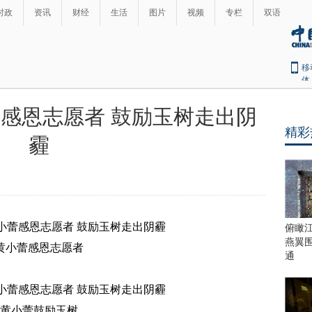
时政
资讯
财经
生活
图片
视频
专栏
双语
移
体
小蕾感恩志愿者 鼓励玉树走出阴
精彩
霾
俯瞰
燕翼
黄小蕾感恩志愿者
通
黄小蕾鼓励玉树