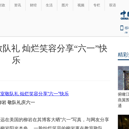
时政
资讯
财经
生活
图片
视频
专栏
双语
移
体
队礼 灿烂笑容分享“六一”快
精彩
乐
俯瞰
燕翼
柳岩 敬队礼庆六一
通
远在美国的柳岩在其博客大晒“六一”写真，与网友分享
柳岩阳光本色， 一脸灿烂笑容的柳岩更在教室敬队