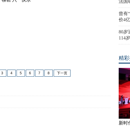
法国
曾有
价4
80
11
精彩
3
4
5
6
7
8
下一页
新时