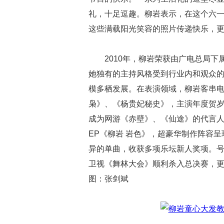
礼，十足逗趣。柳岩表示，在这个六
这些满载阳光笑容的照片传递快乐，
2010年，柳岩荣获由广电总局下
她独有的主持风格受到行业内和观众
模多栖发展。在表演领域，柳岩客串
枭》、《杨贵妃秘史》，主演年度贺岁
成为网游《赤壁》、《仙途》的代言人
EP《柳岩 岩色》，超豪华制作阵容
异的单曲，收获多项乐坛新人奖项。号称
卫视《舞林大会》顺利杀入总决赛，更
图：张剑斌