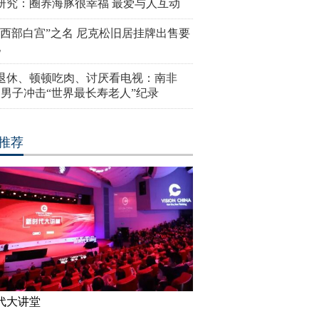
研究：圈养海豚很幸福 最爱与人互动
“西部白宫”之名 尼克松旧居挂牌出售要
亿
岁退休、顿顿吃肉、讨厌看电视：南非
4岁男子冲击“世界最长寿老人”纪录
推荐
代大讲堂