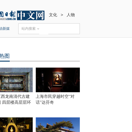
文化
>
人物
动新媒
站内搜索
热图
江西龙南清代古建
上海市民穿越时空“对
围 四层楼高层层环
话”达芬奇