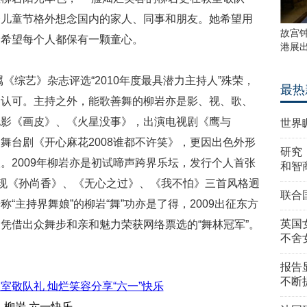
一儿童节格外想念国内的家人、同事和朋友。她希望用
故宫
更希望每个人都保有一颗童心。
港展
属《综艺》杂志评选“2010年度最具潜力主持人”殊荣，
最热
的认可。主持之外，能歌善舞的柳岩亦是影、视、歌、
电影《画皮》、《火星没事》，出演电视剧《鹰与
世界
舞台剧《开心麻花2008谁都不许笑》，更因出色外形
研究
。2009年柳岩亦是初试啼声跨界乐坛，发行个人首张
和智
呈现《孙尚香》、《无心之过》、《我不怕》三首风格迥
联合
“主持界舞娘”的柳岩“舞”功亦是了得，2009出征东方
英国
凭借出众舞步和亲和魅力荣获网络票选的“舞林冠军”。
不舍
报告
不断
柳岩 六一快乐