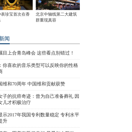
钟表珍宝首次在香
北京中轴线第二大建筑
出
群重现真容
新闻
瞩目上合青岛峰会 这些看点别错过！
：你喜欢的音乐类型可以反映你的性格
商
国维和70周年 中国维和贡献获赞
女子的抗癌奇迹：曾为自己准备葬礼 因
女儿才积极治疗
显示2017年我国专利数量稳定 专利水平
提升