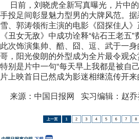
日前，刘晓虎全新写真曝光，片中的
手投足间彰显魅力型男的大牌风范。据
雪、郭涛领衔主演的电影《囧探佳人》
《丑女无敌》中成功诠释“钻石王老五”
此次饰演集帅、酷、囧、逗、武于一身
哥，阳光俊朗的外型成为全片最令观众
特别是片中一句“每天早上我都是被自己
片上映首日已然成为影迷相继流传开来
来源：中国日报网 实习编辑：赵乔
上一页
1
2
3
4
5
6
7
8