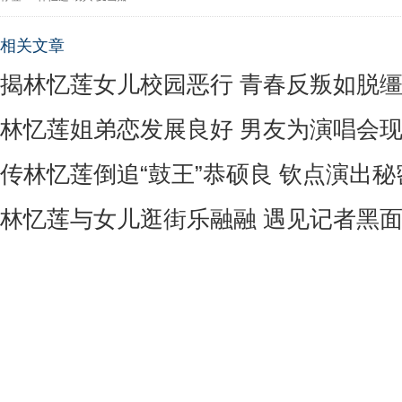
相关文章
揭林忆莲女儿校园恶行 青春反叛如脱
林忆莲姐弟恋发展良好 男友为演唱会
传林忆莲倒追“鼓王”恭硕良 钦点演出
林忆莲与女儿逛街乐融融 遇见记者黑