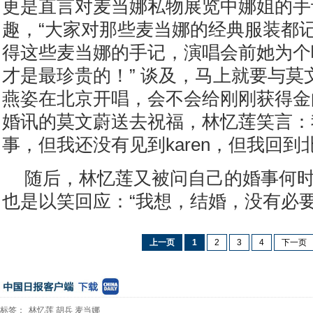
更是直言对麦当娜私物展览中娜姐的手
趣，“大家对那些麦当娜的经典服装都
得这些麦当娜的手记，演唱会前她为个
才是最珍贵的！” 谈及，马上就要与莫
燕姿在北京开唱，会不会给刚刚获得金
婚讯的莫文蔚送去祝福，林忆莲笑言：
事，但我还没有见到karen，但我回到
随后，林忆莲又被问自己的婚事何
也是以笑回应：“我想，结婚，没有必要
上一页
1
2
3
4
下一页
标签：
林忆莲
胡兵
麦当娜