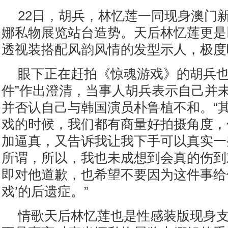
22日，胡兵，林忆莲一同现身澳门
娜私物展览站台造势。天后林忆莲更是
透视装搭配风韵风情的发型示人，极度
眼下正在赶拍《惊魂游戏》的胡兵也
件”作出澄清，当事人胡兵表示自己并未
并否认自己与韩国演员朴鲁植不和。“
戏的时候，我们都有商量好拍摄角度，
加逼真，又告诉我让我下手可以真实一
所谓，所以，我也未成想到会真的伤到
即对他道歉，也希望不要因为这件事给
戏’的后遗症。”
情歌天后林忆莲也是性感装版现身