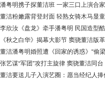
潘粤明携子探董洁班 一家三口上演合
董洁粉嫩露背登封面 轻熟女骑木马显童
李欣汝《盘龙》牵手潘粤明 民国造型
《秋之白华》揭幕大影节 窦骁董洁版
董洁潘粤明婚照遭《回家的诱惑》"偷梁
张艺谋“军团”攻打主旋律 窦骁董洁同台
董洁要送儿子入演艺圈：愿当经纪人捧