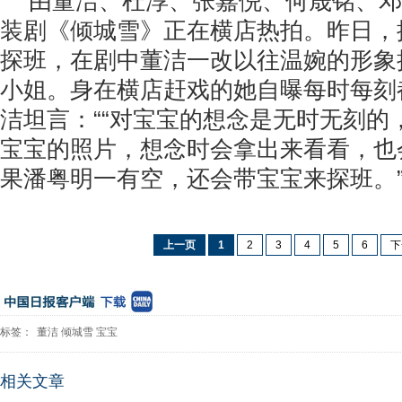
由董洁、杜淳、张嘉倪、何晟铭、邓
装剧《倾城雪》正在横店热拍。昨日，
探班，在剧中董洁一改以往温婉的形象
小姐。身在横店赶戏的她自曝每时每刻
洁坦言：““对宝宝的想念是无时无刻的
宝宝的照片，想念时会拿出来看看，也
果潘粤明一有空，还会带宝宝来探班。
上一页
1
2
3
4
5
6
下
标签：
董洁
倾城雪
宝宝
相关文章