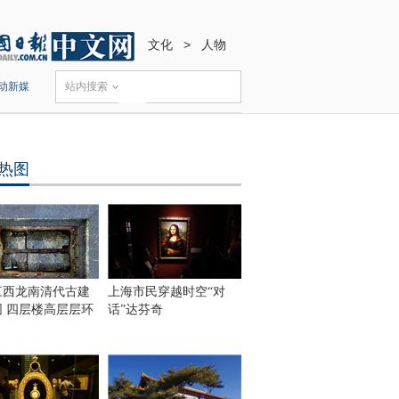
文化
>
人物
动新媒
站内搜索
热图
江西龙南清代古建
上海市民穿越时空“对
围 四层楼高层层环
话”达芬奇