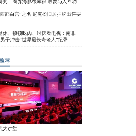
研究：圈养海豚很幸福 最爱与人互动
“西部白宫”之名 尼克松旧居挂牌出售要
亿
岁退休、顿顿吃肉、讨厌看电视：南非
4岁男子冲击“世界最长寿老人”纪录
推荐
代大讲堂