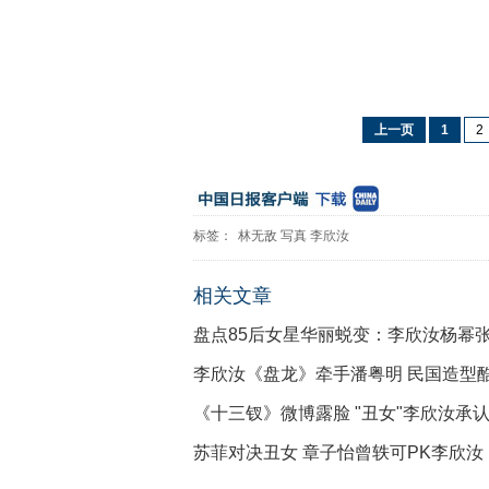
上一页
1
2
标签：
林无敌
写真
李欣汝
相关文章
盘点85后女星华丽蜕变：李欣汝杨幂
李欣汝《盘龙》牵手潘粤明 民国造型
《十三钗》微博露脸 "丑女"李欣汝承认
苏菲对决丑女 章子怡曾轶可PK李欣汝