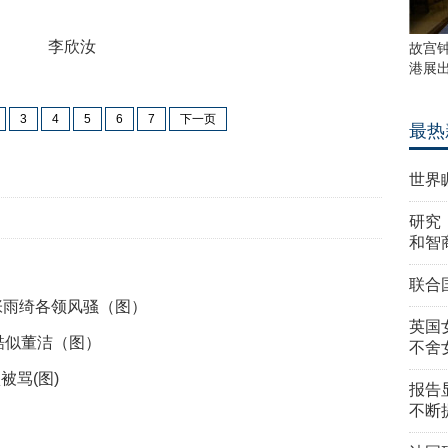
李欣汝
故宫
港展
3
4
5
6
7
下一页
最热
世界
研究
和智
联合
张雨绮各领风骚（图）
英国
酷似董洁（图）
不舍
被骂(图)
报告
不断