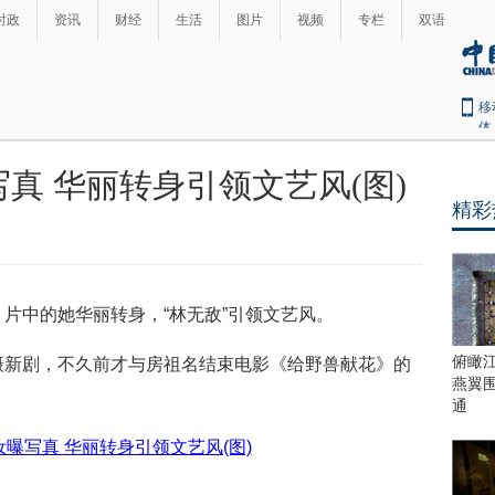
时政
资讯
财经
生活
图片
视频
专栏
双语
移
体
写真 华丽转身引领文艺风(图)
精彩
片中的她华丽转身，“林无敌”引领文艺风。
俯瞰
摄新剧，不久前才与房祖名结束电影《给野兽献花》的
燕翼
通