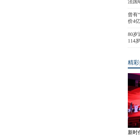
法国
曾有
价4
80
11
精彩
新时