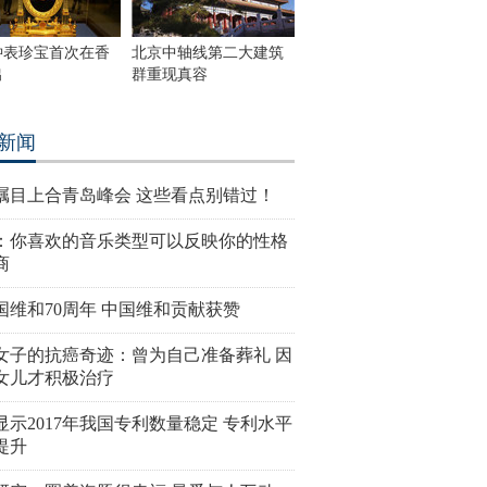
钟表珍宝首次在香
北京中轴线第二大建筑
出
群重现真容
新闻
瞩目上合青岛峰会 这些看点别错过！
：你喜欢的音乐类型可以反映你的性格
商
国维和70周年 中国维和贡献获赞
女子的抗癌奇迹：曾为自己准备葬礼 因
女儿才积极治疗
显示2017年我国专利数量稳定 专利水平
提升