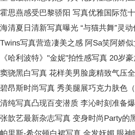
霍思燕感受巴黎骄阳 写真优雅国际范十
海清夏日清新写真曝光 “与猫共舞”灵动
Twins写真营造凄美之感 阿Sa笑阿娇似
《哈利波特》"金妮"拍性感写真 20岁豪
窦骁黑白写真 花样美男脸庞精致气压全
碧昂斯时尚写真 秀美腿展巧克力肤色
清纯写真凸现百变潜质 李沁时刻准备
张歆艺最新杂志写真 变身时尚Party
帕里斯-希尔顿白裙写真 金发妩媚 眼神暧