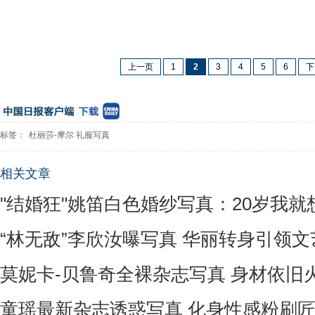
上一页
1
2
3
4
5
6
下
标签：
杜丽莎-摩尔
礼服写真
相关文章
"结婚狂"姚笛白色婚纱写真：20岁我就想
“林无敌”李欣汝曝写真 华丽转身引领文艺
莫妮卡-贝鲁奇全裸杂志写真 身材依旧火
童瑶最新杂志诱惑写真 化身性感粉刷匠(