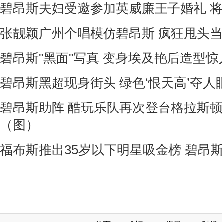
碧昂斯夫妇受邀参加英威廉王子婚礼 
张靓颖广州个唱模仿碧昂斯 疯狂甩头
碧昂斯"黑面"写真 变身埃及艳后造型惊人
碧昂斯黑超现身街头 绿色‘恨天高’夺人
碧昂斯助阵 酷玩乐队再次登台格拉斯
（图）
福布斯推出35岁以下明星吸金榜 碧昂斯