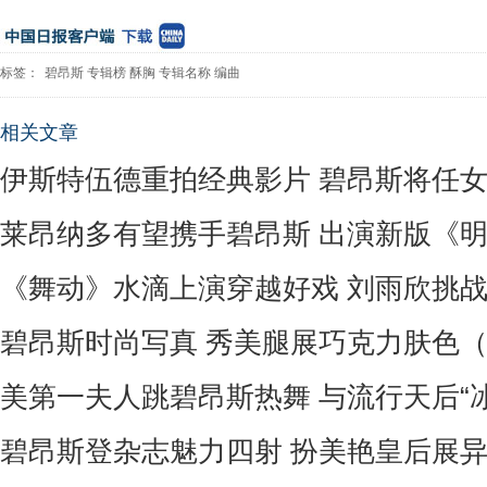
标签：
碧昂斯
专辑榜
酥胸
专辑名称
编曲
相关文章
伊斯特伍德重拍经典影片 碧昂斯将任
莱昂纳多有望携手碧昂斯 出演新版《
《舞动》水滴上演穿越好戏 刘雨欣挑
碧昂斯时尚写真 秀美腿展巧克力肤色
美第一夫人跳碧昂斯热舞 与流行天后“
碧昂斯登杂志魅力四射 扮美艳皇后展异