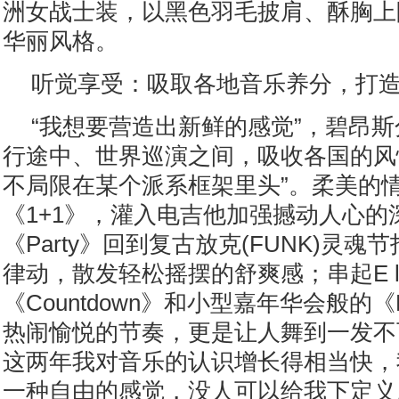
洲女战士装，以黑色羽毛披肩、酥胸上
华丽风格。
听觉享受：吸取各地音乐养分，打
“我想要营造出新鲜的感觉”，碧昂斯
行途中、世界巡演之间，吸收各国的风
不局限在某个派系框架里头”。柔美的
《1+1》，灌入电吉他加强撼动人心的
《Party》回到复古放克(FUNK)灵
律动，散发轻松摇摆的舒爽感；串起E lect
《Countdown》和小型嘉年华会般的《En
热闹愉悦的节奏，更是让人舞到一发不
这两年我对音乐的认识增长得相当快，
一种自由的感觉，没人可以给我下定义