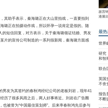
故宫
港展
璐，其助手表示，秦海璐正在大山里拍戏，一直要拍到
秦海璐正在拍摄动作戏，所以怀孕一说肯定是假的。随
最热
人的短信回复，对方表示，关于秦海璐领证结婚、男友
于某片的宣传公司制造的一系列假新闻，秦海璐方面感
世界
研究
和智
联合
英国
不舍
璐的男友为其签约的春秋鸿经纪公司的老板刘岩，现年41
报告
同经历了很多风雨之后，两人好事将近。刘岩在广告圈
不断
”，也被誉为“中国最佳策划师”。后来率春秋鸿先后参与