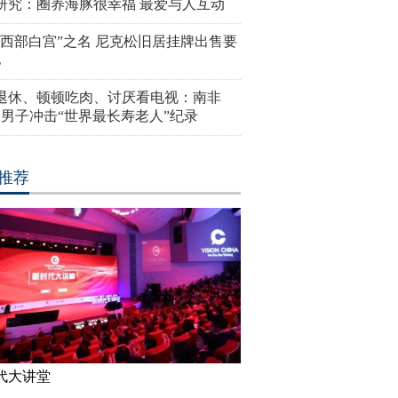
研究：圈养海豚很幸福 最爱与人互动
“西部白宫”之名 尼克松旧居挂牌出售要
亿
岁退休、顿顿吃肉、讨厌看电视：南非
4岁男子冲击“世界最长寿老人”纪录
推荐
代大讲堂