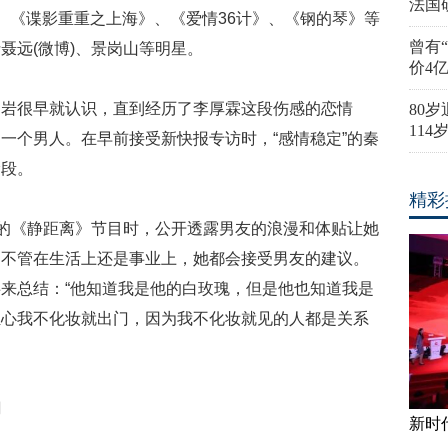
法国
、《谍影重重之上海》、《爱情36计》、《钢的琴》等
曾有
聂远(微博)、景岗山等明星。
价4
刘岩很早就认识，直到经历了李厚霖这段伤感的恋情
80
11
一个男人。在早前接受新快报专访时，“感情稳定”的秦
阶段。
精彩
持的《静距离》节目时，公开透露男友的浪漫和体贴让她
，不管在生活上还是事业上，她都会接受男友的建议。
来总结：“他知道我是他的白玫瑰，但是他也知道我是
担心我不化妆就出门，因为我不化妆就见的人都是关系
闻
新时