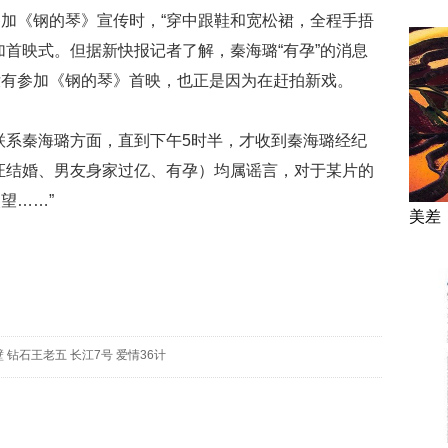
加《钢的琴》宣传时，“穿中跟鞋和宽松裙，全程手捂
加首映式。但据新快报记者了解，秦海璐“有孕”的消息
没有参加《钢的琴》首映，也正是因为在赶拍新戏。
在联系秦海璐方面，直到下午5时半，才收到秦海璐经纪
证结婚、男友身家过亿、有孕）均属谣言，对于某片的
望……”
美差
壁
钻石王老五
长江7号
爱情36计