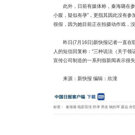
此外，日前有媒体称，秦海璐在参
小腹，疑似有孕”，更指其因此没有参
很假，因为她目前正在拍摄动作戏，
昨日(7月16日)新快报记者一直
人的短信回复称：“三种说法（关于领
宣传公司制造的一系列假新闻表示很失
来源：新快报 编辑：欣潼
标签：
秦海璐
电影宣传
怀孕
男友
钢的琴
聂远
赤