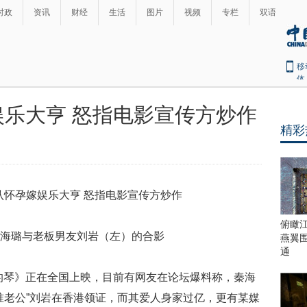
时政
资讯
财经
生活
图片
视频
专栏
双语
移
体
乐大亨 怒指电影宣传方炒作
精彩
俯瞰
海璐与老板男友刘岩（左）的合影
燕翼
通
的琴》正在全国上映，目前有网友在论坛爆料称，秦海
准老公”刘岩在香港领证，而其爱人身家过亿，更有某媒