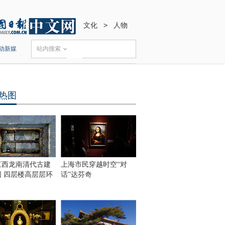
文化
>
人物
动新媒
站内搜索
热图
江西龙南清代古建
上海市民穿越时空“对
围 四层楼高层层环
话”达芬奇