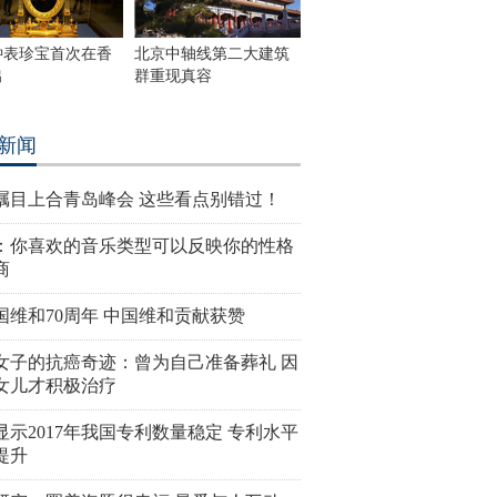
钟表珍宝首次在香
北京中轴线第二大建筑
出
群重现真容
新闻
瞩目上合青岛峰会 这些看点别错过！
：你喜欢的音乐类型可以反映你的性格
商
国维和70周年 中国维和贡献获赞
女子的抗癌奇迹：曾为自己准备葬礼 因
女儿才积极治疗
显示2017年我国专利数量稳定 专利水平
提升